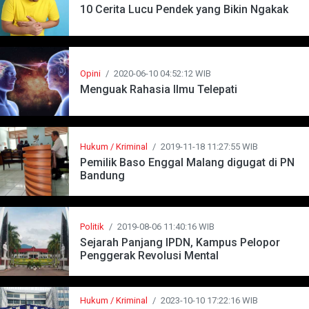
10 Cerita Lucu Pendek yang Bikin Ngakak
Opini
/
2020-06-10 04:52:12 WIB
Menguak Rahasia Ilmu Telepati
Hukum / Kriminal
/
2019-11-18 11:27:55 WIB
Pemilik Baso Enggal Malang digugat di PN
Bandung
Politik
/
2019-08-06 11:40:16 WIB
Sejarah Panjang IPDN, Kampus Pelopor
Penggerak Revolusi Mental
Hukum / Kriminal
/
2023-10-10 17:22:16 WIB