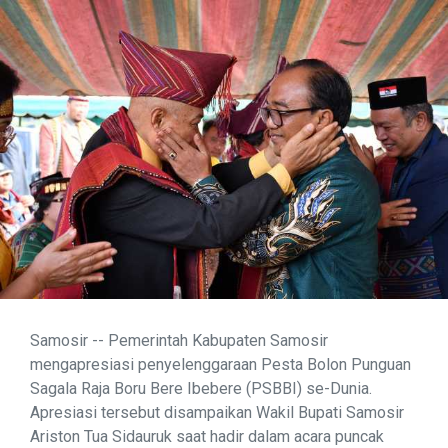
Samosir -- Pemerintah Kabupaten Samosir
mengapresiasi penyelenggaraan Pesta Bolon Punguan
Sagala Raja Boru Bere Ibebere (PSBBI) se-Dunia.
Apresiasi tersebut disampaikan Wakil Bupati Samosir
Ariston Tua Sidauruk saat hadir dalam acara puncak