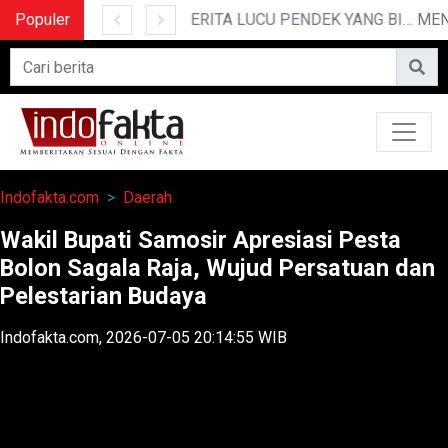
Populer
POLRESTABES MEDAN HADIRI JAMUAN MAKAN MALAM WAKA POLDA SUMUT BRIGJEN POL JAWARI
10 CERITA LUCU PENDEK YANG BIKIN NGAKAK
Indofakta.com
Daerah
Wakil Bupati Samosir Apresiasi Pesta
Bolon Sagala Raja, Wujud Persatuan dan
Pelestarian Budaya
Indofakta.com, 2026-07-05 20:14:55 WIB