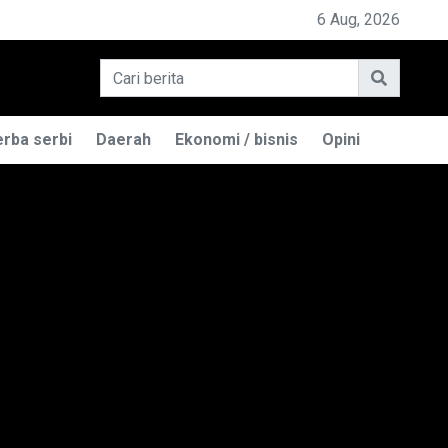
PEMILIK BASO ENGGAL MALANG DIGUGAT DI PN BANDUN
6 Aug, 2026
rba serbi
Daerah
Ekonomi / bisnis
Opini