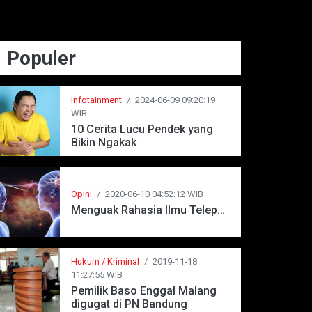
Populer
Infotainment
/
2024-06-09 09:20:19
WIB
10 Cerita Lucu Pendek yang
Bikin Ngakak
Opini
/
2020-06-10 04:52:12 WIB
Menguak Rahasia Ilmu Telepati
Hukum / Kriminal
/
2019-11-18
11:27:55 WIB
Pemilik Baso Enggal Malang
digugat di PN Bandung