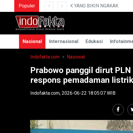
Populer
MENGUAK RAHASIA IL
Nasional
Internasional
Edukasi
Infotainm
Indofakta.com
Nasional
Prabowo panggil dirut PLN
respons pemadaman listrik
Indofakta.com, 2026-06-22 18:05:07 WIB