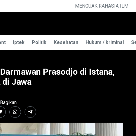
MU TELEPATI
ent
Iptek
Politik
Kesehatan
Hukum / kriminal
Se
 Darmawan Prasodjo di Istana,
 di Jawa
Bagikan: