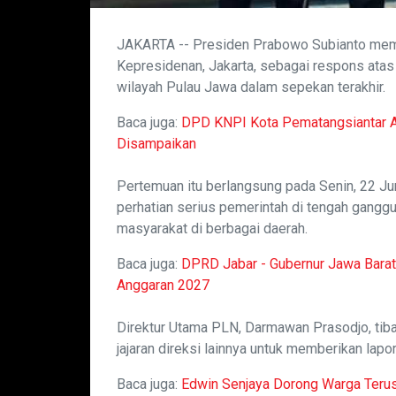
JAKARTA -- Presiden Prabowo Subianto meman
Kepresidenan, Jakarta, sebagai respons atas p
wilayah Pulau Jawa dalam sepekan terakhir.
Baca juga:
DPD KNPI Kota Pematangsiantar Au
Disampaikan
Pertemuan itu berlangsung pada Senin, 22 Juni
perhatian serius pemerintah di tengah gangg
masyarakat di berbagai daerah.
Baca juga:
DPRD Jabar - Gubernur Jawa Bar
Anggaran 2027
Direktur Utama PLN, Darmawan Prasodjo, tiba
jajaran direksi lainnya untuk memberikan la
Baca juga:
Edwin Senjaya Dorong Warga Terus