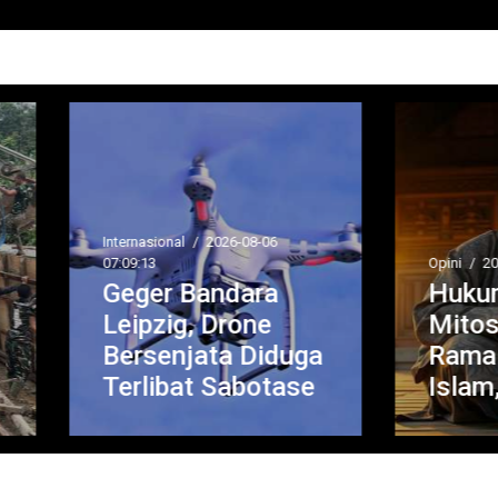
rnasional
/
2026-08-06
09:13
Opini
/
2026-08-06 06:21:08
eger Bandara
Hukum Percaya
ipzig, Drone
Mitos dan
ersenjata Diduga
Ramalan dalam
rlibat Sabotase
Islam, Ini Dalilny