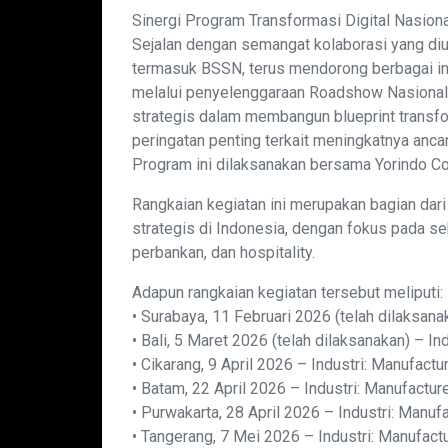
Sinergi Program Transformasi Digital Nasiona
Sejalan dengan semangat kolaborasi yang di
termasuk BSSN, terus mendorong berbagai inis
melalui penyelenggaraan Roadshow Nasional “
strategis dalam membangun blueprint transfor
peringatan penting terkait meningkatnya anca
Program ini dilaksanakan bersama Yorindo Co
Rangkaian kegiatan ini merupakan bagian dari 
strategis di Indonesia, dengan fokus pada sek
perbankan, dan hospitality.
Adapun rangkaian kegiatan tersebut meliputi:
• Surabaya, 11 Februari 2026 (telah dilaksana
• Bali, 5 Maret 2026 (telah dilaksanakan) – In
• Cikarang, 9 April 2026 – Industri: Manufact
• Batam, 22 April 2026 – Industri: Manufactur
• Purwakarta, 28 April 2026 – Industri: Manuf
• Tangerang, 7 Mei 2026 – Industri: Manufact