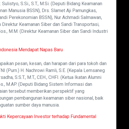
ulistyo, S.Si., S.T., M.Si. (Deputi Bidang Keamanan
nan Manusia BSSN), Drs. Slamet Aji Pamungkas,
Sandi Perekonomian BSSN), Nur Achmadi Salmawan,
n Direktur Keamanan Siber dan Sandi Transportasi,
os., M.M. (Direktur Keamanan Siber dan Sandi Industri
 Indonesia Mendapat Napas Baru
paikan pesan, kesan, dan harapan dari para tokoh dan
NI (Purn.) H. Nachrowi Ramli, S.E. (Kepala Lemsaneg
dha, S.S.T., M.T., CEH., CHFI. (Ketua Ikatan Alumni
s., M.AP. (Deputi Bidang Sistem Informasi dan
ian tersebut memberikan perspektif yang
ungan pembangunan keamanan siber nasional, baik
enguatan sumber daya manusia.
ukti Kepercayaan Investor terhadap Fundamental