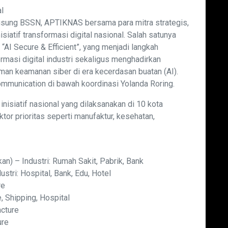
l
usung BSSN, APTIKNAS bersama para mitra strategis,
iatif transformasi digital nasional. Salah satunya
AI Secure & Efficient”, yang menjadi langkah
masi digital industri sekaligus menghadirkan
man keamanan siber di era kecerdasan buatan (AI).
mmunication di bawah koordinasi Yolanda Roring.
inisiatif nasional yang dilaksanakan di 10 kota
tor prioritas seperti manufaktur, kesehatan,
kan) – Industri: Rumah Sakit, Pabrik, Bank
dustri: Hospital, Bank, Edu, Hotel
ure
e, Shipping, Hospital
acture
ure