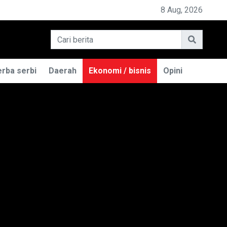
PEMILIK BASO ENGGAL MALANG DIGUGAT DI PN BANDUNG
8 Aug, 2026
rba serbi
Daerah
Ekonomi / bisnis
Opini