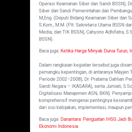
Operasi Keamanan Siber dan Sandi BSSN), Dr. S
Siber dan Sandi Pemerintahan dan Pembangu
M,Eng. (Deputi Bidang Keamanan Siber dan 
S.Kom., M.M. (Plt. Sekretaris Utama BSSN da
Media, dan TIK BSSN), Cahyono Adhifatra, S.S
BSSN).
Baca juga:
Ketika Harga Minyak Dunia Turun,
Dalam rangkaian kegiatan tersebut juga disam
pemangku kepentingan, di antaranya Mayjen T
Periode 2002–2008), Dr. Pratama Dahlian Persa
Sandi Negara – IKASARA), serta Jumiati, S.So
Digitalisasi Manajemen ASN, BKN). Penyampa
komprehensif mengenai pentingnya kesinamb
dari sisi kebijakan, implementasi, maupun p
Baca juga:
Danantara: Penguatan IHSG Jadi B
Ekonomi Indonesia