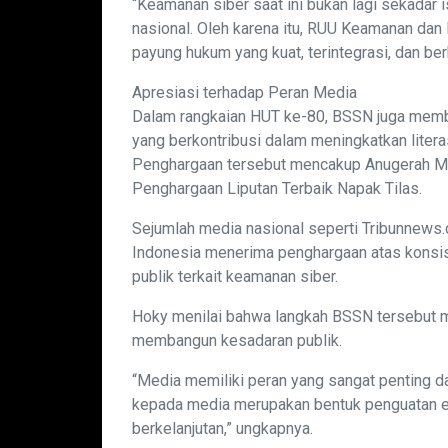
“Keamanan siber saat ini bukan lagi sekadar i
nasional. Oleh karena itu, RUU Keamanan dan
payung hukum yang kuat, terintegrasi, dan ber
Apresiasi terhadap Peran Media
Dalam rangkaian HUT ke-80, BSSN juga memb
yang berkontribusi dalam meningkatkan litera
Penghargaan tersebut mencakup Anugerah Medi
Penghargaan Liputan Terbaik Napak Tilas.
Sejumlah media nasional seperti Tribunnews
Indonesia menerima penghargaan atas konsi
publik terkait keamanan siber.
Hoky menilai bahwa langkah BSSN tersebut m
membangun kesadaran publik.
“Media memiliki peran yang sangat penting da
kepada media merupakan bentuk penguatan ek
berkelanjutan,” ungkapnya.