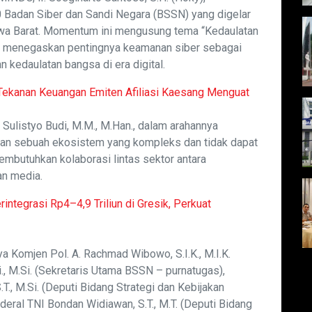
0 Badan Siber dan Sandi Negara (BSSN) yang digelar
awa Barat. Momentum ini mengusung tema “Kedaulatan
g menegaskan pentingnya keamanan siber sebagai
n kedaulatan bangsa di era digital.
Tekanan Keuangan Emiten Afiliasi Kaesang Menguat
 Sulistyo Budi, M.M., M.Han., dalam arahannya
n sebuah ekosistem yang kompleks dan tidak dapat
membutuhkan kolaborasi lintas sektor antara
an media.
integrasi Rp4–4,9 Triliun di Gresik, Perkuat
nya Komjen Pol. A. Rachmad Wibowo, S.I.K., M.I.K.
., M.Si. (Sekretaris Utama BSSN – purnatugas),
T., M.Si. (Deputi Bidang Strategi dan Kebijakan
ral TNI Bondan Widiawan, S.T., M.T. (Deputi Bidang