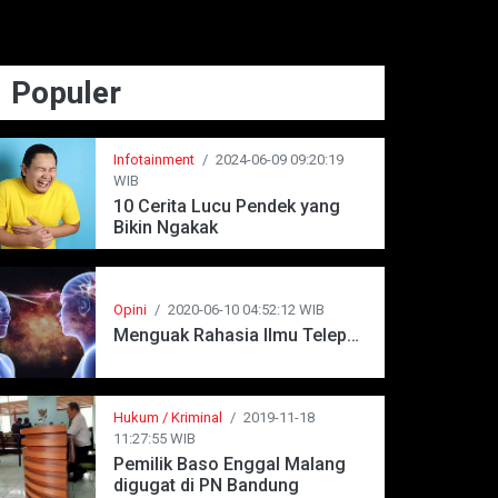
Populer
Infotainment
/
2024-06-09 09:20:19
WIB
10 Cerita Lucu Pendek yang
Bikin Ngakak
Opini
/
2020-06-10 04:52:12 WIB
Menguak Rahasia Ilmu Telepati
Hukum / Kriminal
/
2019-11-18
11:27:55 WIB
Pemilik Baso Enggal Malang
digugat di PN Bandung