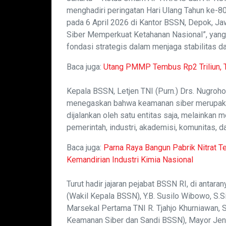
menghadiri peringatan Hari Ulang Tahun ke-8
pada 6 April 2026 di Kantor BSSN, Depok, J
Siber Memperkuat Ketahanan Nasional”, yan
fondasi strategis dalam menjaga stabilitas da
Baca juga:
Utang PMMP Tembus Rp2 Triliun, 
Kepala BSSN, Letjen TNI (Purn.) Drs. Nugroho
menegaskan bahwa keamanan siber merupaka
dijalankan oleh satu entitas saja, melainkan 
pemerintah, industri, akademisi, komunitas, d
Baca juga:
Parna Raya Bangun Pabrik Nitrat Ter
Kemandirian Industri Kimia Nasional
Turut hadir jajaran pejabat BSSN RI, di antara
(Wakil Kepala BSSN), Y.B. Susilo Wibowo, S.Si
Marsekal Pertama TNI R. Tjahjo Khurniawan, S.
Keamanan Siber dan Sandi BSSN), Mayor Jende