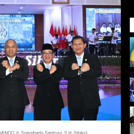
DO, Ir. Soegiharto Santoso, S.H. (Hoky),