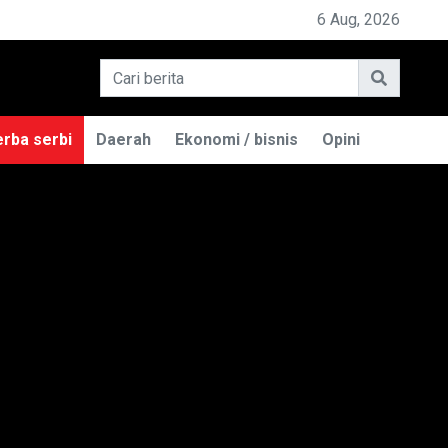
PEMILIK BASO ENGGAL MALANG DIGUGAT DI PN BANDUN
6 Aug, 2026
rba serbi
Daerah
Ekonomi / bisnis
Opini