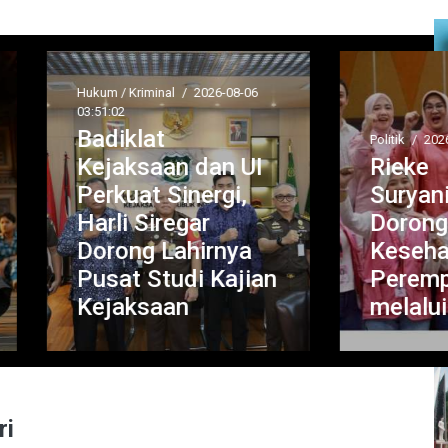
um / Kriminal
/
2026-08-06
51:02
diklat
Politik
/
2026-08-06 03:49:00
ejaksaan dan UI
Rieke
rkuat Sinergi,
Suryaningsih
rli Siregar
Dorong Penguat
orong Lahirnya
Kesehatan Ment
sat Studi Kajian
Perempuan
ejaksaan
melalui Program
ri