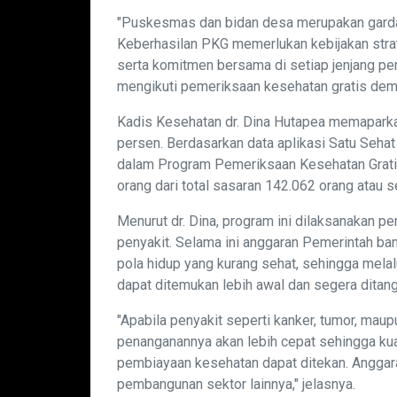
"Puskesmas dan bidan desa merupakan garda
Keberhasilan PKG memerlukan kebijakan stra
serta komitmen bersama di setiap jenjang pe
mengikuti pemeriksaan kesehatan gratis demi
Kadis Kesehatan dr. Dina Hutapea memapark
persen. Berdasarkan data aplikasi Satu Seha
dalam Program Pemeriksaan Kesehatan Grati
orang dari total sasaran 142.062 orang atau 
Menurut dr. Dina, program ini dilaksanakan p
penyakit. Selama ini anggaran Pemerintah ban
pola hidup yang kurang sehat, sehingga mela
dapat ditemukan lebih awal dan segera ditang
"Apabila penyakit seperti kanker, tumor, maupu
penanganannya akan lebih cepat sehingga ku
pembiayaan kesehatan dapat ditekan. Anggara
pembangunan sektor lainnya," jelasnya.