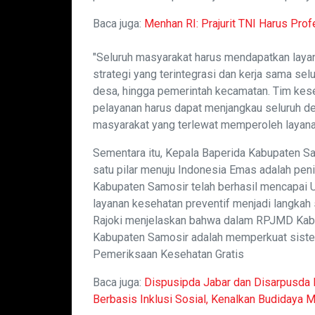
Baca juga:
Menhan RI: Prajurit TNI Harus Prof
"Seluruh masyarakat harus mendapatkan laya
strategi yang terintegrasi dan kerja sama sel
desa, hingga pemerintah kecamatan. Tim kes
pelayanan harus dapat menjangkau seluruh d
masyarakat yang terlewat memperoleh layanan
Sementara itu, Kepala Baperida Kabupaten 
satu pilar menuju Indonesia Emas adalah pen
Kabupaten Samosir telah berhasil mencapai 
layanan kesehatan preventif menjadi langkah s
Rajoki menjelaskan bahwa dalam RPJMD Kabu
Kabupaten Samosir adalah memperkuat siste
Pemeriksaan Kesehatan Gratis
Baca juga:
Dispusipda Jabar dan Disarpusda 
Berbasis Inklusi Sosial, Kenalkan Budidaya