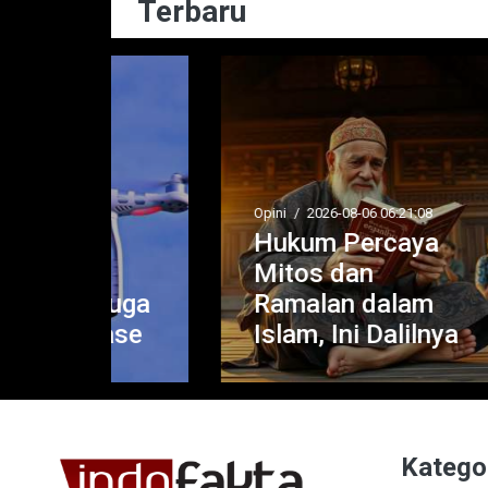
Terbaru
Huk
03:
Ba
K
Pe
Opini
/
2026-08-06 06:21:08
Hukum Percaya
Ha
Mitos dan
D
duga
Ramalan dalam
Pu
ase
Islam, Ini Dalilnya
K
Katego