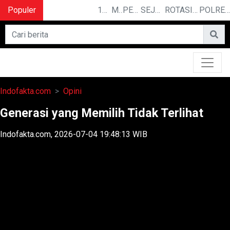
Populer
10 CERITA LUCU PENDEK YANG BIKIN NGAKAK
MENGUAK RAHASIA ILMU TELEPATI
PEMILIK BASO ENGGAL MALANG DIGUGAT DI PN BANDUNG
SEJARAH PANJANG IPDN, KAMPUS PELOPOR PENGGERAK REVOLUSI MENTAL
ROTASI DAN MUTASI : BEBERAPA PEJABAT DATANG DAN PERGI DARI JAJARAN KEJAKSAAN TINGGI JAWA BARAT
POLRESTABES MEDAN HADIRI JAMUAN MAKAN MALAM WAKA POLDA SUMUT BRIGJEN POL JAWARI
Indofakta.com
Opini
Generasi yang Memilih Tidak Terlihat
Indofakta.com, 2026-07-04 19:48:13 WIB