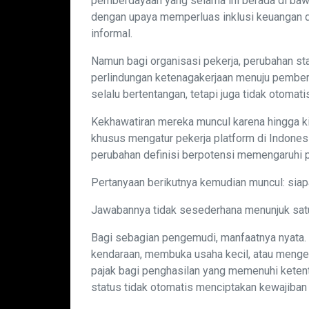
pemberdayaan yang selama ini berada di baw
dengan upaya memperluas inklusi keuangan d
informal.
Namun bagi organisasi pekerja, perubahan st
perlindungan ketenagakerjaan menuju pemberd
selalu bertentangan, tetapi juga tidak otomatis
Kekhawatiran mereka muncul karena hingga k
khusus mengatur pekerja platform di Indones
perubahan definisi berpotensi memengaruhi p
Pertanyaan berikutnya kemudian muncul: siap
Jawabannya tidak sesederhana menunjuk satu
Bagi sebagian pengemudi, manfaatnya nyata
kendaraan, membuka usaha kecil, atau menge
pajak bagi penghasilan yang memenuhi keten
status tidak otomatis menciptakan kewajiban f