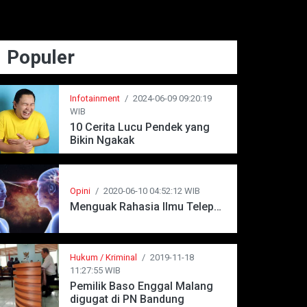
Populer
Infotainment
/
2024-06-09 09:20:19
WIB
10 Cerita Lucu Pendek yang
Bikin Ngakak
Opini
/
2020-06-10 04:52:12 WIB
Menguak Rahasia Ilmu Telepati
Hukum / Kriminal
/
2019-11-18
11:27:55 WIB
Pemilik Baso Enggal Malang
digugat di PN Bandung