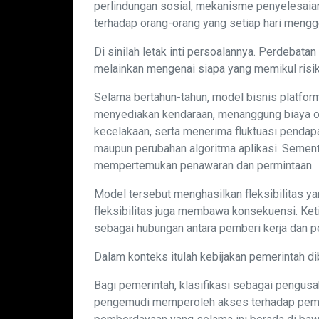
perlindungan sosial, mekanisme penyelesaia
terhadap orang-orang yang setiap hari mengge
Di sinilah letak inti persoalannya. Perdeba
melainkan mengenai siapa yang memikul risik
Selama bertahun-tahun, model bisnis platfo
menyediakan kendaraan, menanggung biaya o
kecelakaan, serta menerima fluktuasi pendap
maupun perubahan algoritma aplikasi. Sement
mempertemukan penawaran dan permintaan.
Model tersebut menghasilkan fleksibilitas ya
fleksibilitas juga membawa konsekuensi. Keti
sebagai hubungan antara pemberi kerja dan p
Dalam konteks itulah kebijakan pemerintah di
Bagi pemerintah, klasifikasi sebagai pengusah
pengemudi memperoleh akses terhadap pembi