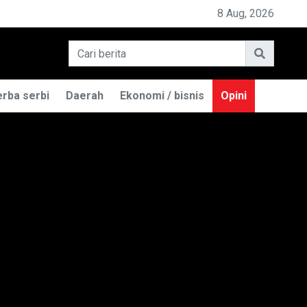
MILIK BASO ENGGAL MALANG DIGUGAT DI PN BANDUNG
8 Aug, 2026
rba serbi
Daerah
Ekonomi / bisnis
Opini