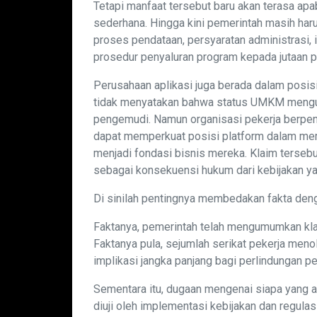
Tetapi manfaat tersebut baru akan terasa a
sederhana. Hingga kini pemerintah masih haru
proses pendataan, persyaratan administrasi,
prosedur penyaluran program kepada jutaan p
Perusahaan aplikasi juga berada dalam posis
tidak menyatakan bahwa status UMKM mengu
pengemudi. Namun organisasi pekerja berpen
dapat memperkuat posisi platform dalam me
menjadi fondasi bisnis mereka. Klaim tersebu
sebagai konsekuensi hukum dari kebijakan y
Di sinilah pentingnya membedakan fakta den
Faktanya, pemerintah telah mengumumkan klasi
Faktanya pula, sejumlah serikat pekerja meno
implikasi jangka panjang bagi perlindungan pe
Sementara itu, dugaan mengenai siapa yang 
diuji oleh implementasi kebijakan dan regulas