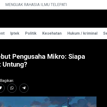
LEPATI
PE
ent
Iptek
Politik
Kesehatan
Hukum / kriminal
Se
ebut Pengusaha Mikro: Siapa
 Untung?
Bagikan: