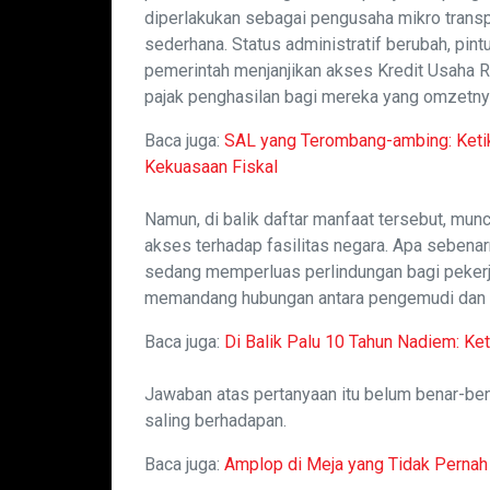
diperlakukan sebagai pengusaha mikro transpo
sederhana. Status administratif berubah, pi
pemerintah menjanjikan akses Kredit Usaha R
pajak penghasilan bagi mereka yang omzetny
Baca juga:
SAL yang Terombang-ambing: Ketika
Kekuasaan Fiskal
Namun, di balik daftar manfaat tersebut, mun
akses terhadap fasilitas negara. Apa sebena
sedang memperluas perlindungan bagi pekerja
memandang hubungan antara pengemudi dan p
Baca juga:
Di Balik Palu 10 Tahun Nadiem: K
Jawaban atas pertanyaan itu belum benar-bena
saling berhadapan.
Baca juga:
Amplop di Meja yang Tidak Perna