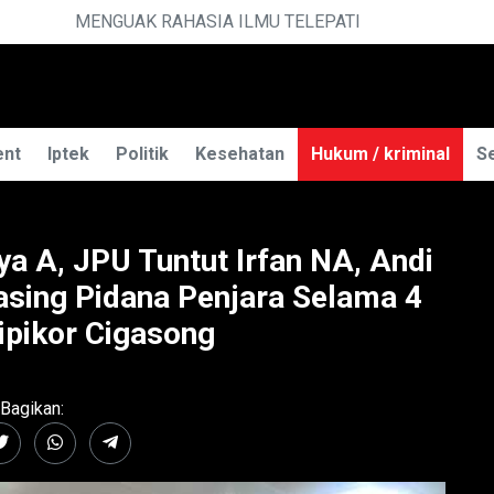
 TELEPATI
ent
Iptek
Politik
Kesehatan
Hukum / kriminal
Se
 A, JPU Tuntut Irfan NA, Andi
sing Pidana Penjara Selama 4
ipikor Cigasong
Bagikan: