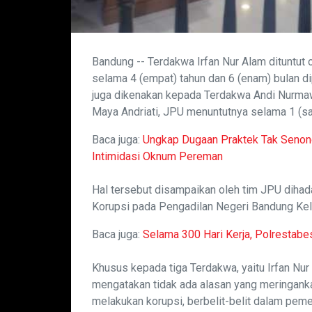
Bandung -- Terdakwa Irfan Nur Alam dituntut
selama 4 (empat) tahun dan 6 (enam) bulan d
juga dikenakan kepada Terdakwa Andi Nurma
Maya Andriati, JPU menuntutnya selama 1 (sat
Baca juga:
Ungkap Dugaan Praktek Tak Seno
Intimidasi Oknum Pereman
Hal tersebut disampaikan oleh tim JPU diha
Korupsi pada Pengadilan Negeri Bandung Kela
Baca juga:
Selama 300 Hari Kerja, Polrestab
Khusus kepada tiga Terdakwa, yaitu Irfan Nu
mengatakan tidak ada alasan yang meringanka
melakukan korupsi, berbelit-belit dalam pem