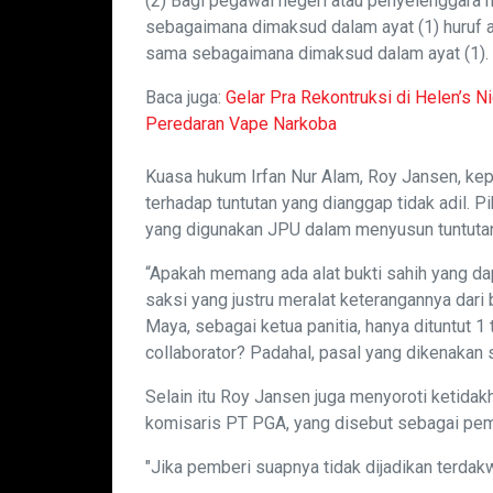
(2) Bagi pegawai negeri atau penyelenggara 
sebagaimana dimaksud dalam ayat (1) huruf a
sama sebagaimana dimaksud dalam ayat (1).
Baca juga:
Gelar Pra Rekontruksi di Helen’s N
Peredaran Vape Narkoba
Kuasa hukum Irfan Nur Alam, Roy Jansen, k
terhadap tuntutan yang dianggap tidak adil. 
yang digunakan JPU dalam menyusun tuntuta
“Apakah memang ada alat bukti sahih yang d
saksi yang justru meralat keterangannya dari 
Maya, sebagai ketua panitia, hanya dituntut 1
collaborator? Padahal, pasal yang dikenakan 
Selain itu Roy Jansen juga menyoroti ketidak
komisaris PT PGA, yang disebut sebagai pem
"Jika pemberi suapnya tidak dijadikan terda