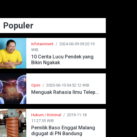
Populer
Infotainment
/
2024-06-09 09:20:19
WIB
10 Cerita Lucu Pendek yang
Bikin Ngakak
Opini
/
2020-06-10 04:52:12 WIB
Menguak Rahasia Ilmu Telepati
Hukum / Kriminal
/
2019-11-18
11:27:55 WIB
Pemilik Baso Enggal Malang
digugat di PN Bandung