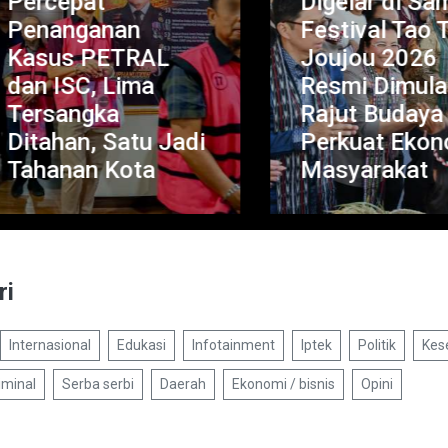
ercepat
Digelar di Samos
enanganan
Festival Tao Tob
asus PETRAL
Joujou 2026
n ISC, Lima
Resmi Dimulai,
ersangka
Rajut Budaya da
tahan, Satu Jadi
Perkuat Ekonom
ahanan Kota
Masyarakat
ri
Internasional
Edukasi
Infotainment
Iptek
Politik
Kes
iminal
Serba serbi
Daerah
Ekonomi / bisnis
Opini