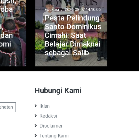
ir,
a
Edukasi
/
2026-08-07 14:10:06
Pesta Pelindung
Politik
Santo Dominikus
Leg
n
Cimahi: Saat
Apr
i
Belajar Dimaknai
APB
sebagai Salib
Jab
Hubungi Kami
Iklan
ehatan
Redaksi
Disclaimer
Tentang Kami