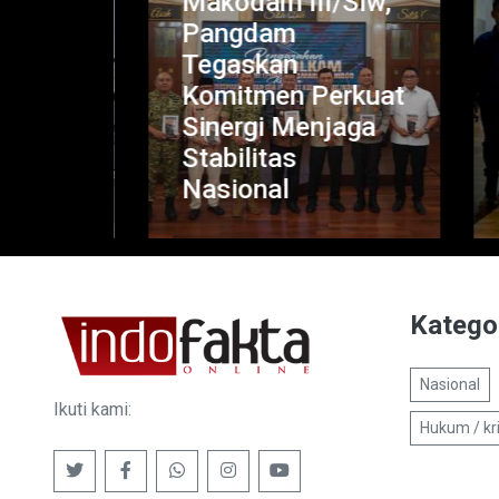
Makodam III/Slw,
P
,
Pangdam
P
Tegaskan
K
Komitmen Perkuat
da
rgi
Sinergi Menjaga
T
Stabilitas
Di
Nasional
T
Katego
Nasional
Ikuti kami:
Hukum / kr