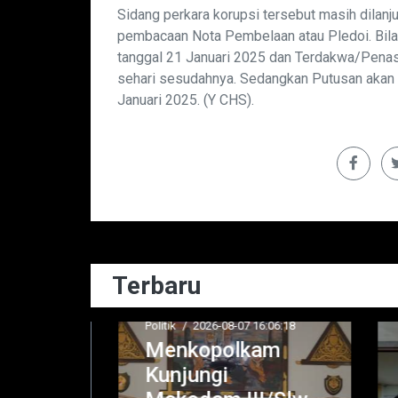
Sidang perkara korupsi tersebut masih dilan
pembacaan Nota Pembelaan atau Pledoi. Bila
tanggal 21 Januari 2025 dan Terdakwa/Penas
sehari sesudahnya. Sedangkan Putusan akan 
Januari 2025. (Y CHS).
Terbaru
6:30:53
Politik
/
2026-08-07 16:06:18
Huk
Menkopolkam
14:
Kunjungi
J