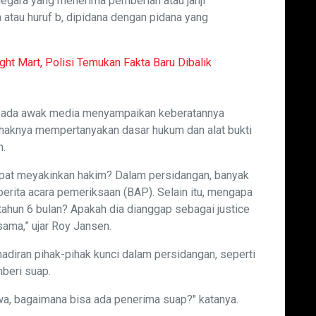
negara yang menerima pemberian atau janji
 atau huruf b, dipidana dengan pidana yang
ight Mart, Polisi Temukan Fakta Baru Dibalik
epada awak media menyampaikan keberatannya
Pihaknya mempertanyakan dasar hukum dan alat bukti
n.
apat meyakinkan hakim? Dalam persidangan, banyak
berita acara pemeriksaan (BAP). Selain itu, mengapa
 tahun 6 bulan? Apakah dia dianggap sebagai justice
sama,” ujar Roy Jansen.
hadiran pihak-pihak kunci dalam persidangan, seperti
beri suap.
kwa, bagaimana bisa ada penerima suap?" katanya.