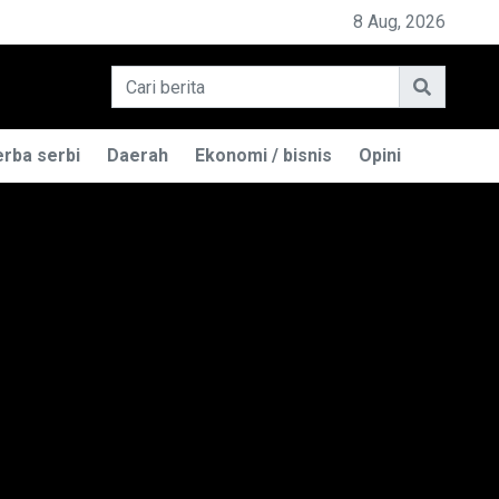
PEMILIK BASO ENGGAL MALANG DIGUGAT DI PN BANDUNG
8 Aug, 2026
rba serbi
Daerah
Ekonomi / bisnis
Opini