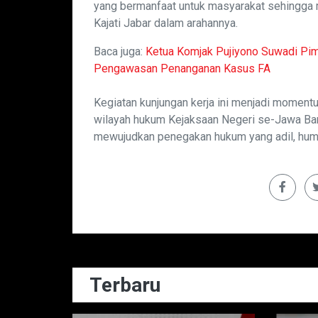
yang bermanfaat untuk masyarakat sehingga 
Kajati Jabar dalam arahannya.
Baca juga:
Ketua Komjak Pujiyono Suwadi Pi
Pengawasan Penanganan Kasus FA
Kegiatan kunjungan kerja ini menjadi moment
wilayah hukum Kejaksaan Negeri se-Jawa Ba
mewujudkan penegakan hukum yang adil, huma
Terbaru