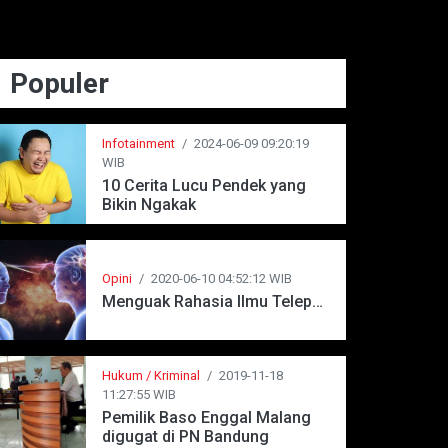
Populer
Infotainment
/
2024-06-09 09:20:19
WIB
10 Cerita Lucu Pendek yang
Bikin Ngakak
Opini
/
2020-06-10 04:52:12 WIB
Menguak Rahasia Ilmu Telepati
Hukum / Kriminal
/
2019-11-18
11:27:55 WIB
Pemilik Baso Enggal Malang
digugat di PN Bandung