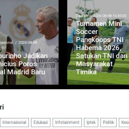
rah
/
2026-08-08 16:45:00
Serba Serbi
/
2026-08-08 16:4
urnamen Mini
HUT Ke-1 Koda
occer
XIX Tuanku
angkoops TNI
Tambusai,
abema 2026,
BAKTIKES
atukan TNI dan
Siapkan Operasi
asyarakat
Gratis bagi
imika
Masyarakat
ri
Internasional
Edukasi
Infotainment
Iptek
Politik
Kes