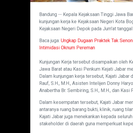
Bandung -- Kepala Kejaksaan Tinggi Jawa Bara
kunjungan kerja ke Kejaksaan Negeri Kota Bo
Kejaksaan Negeri Depok pada Jum'at tanggal
Baca juga:
Ungkap Dugaan Praktek Tak Seno
Intimidasi Oknum Pereman
Kunjungan Kerja tersebut disampaikan oleh 
Jawa Barat atau Kasi Penkum Kejati Jabar me
Dalam kunjungan kerja tersebut, Kajati Jaba
Rauf, S.H., M.H., Asisten Intelijen Donny Har
Anabertha Br. Sembiring, S.H., M.H., dan Kasi
Dalam kesempatan tersebut, Kajati Jabar meni
antaranya ruang barang bukti, klinik, ruang tila
Kajati Jabar juga menekankan kepada seluruh 
stakeholder di daerah guna memperkuat keper