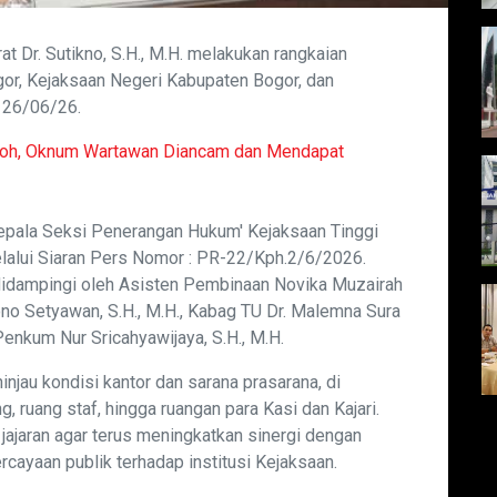
t Dr. Sutikno, S.H., M.H. melakukan rangkaian
gor, Kejaksaan Negeri Kabupaten Bogor, dan
 26/06/26.
noh, Oknum Wartawan Diancam dan Mendapat
Kepala Seksi Penerangan Hukum' Kejaksaan Tinggi
lalui Siaran Pers Nomor : PR-22/Kph.2/6/2026.
r didampingi oleh Asisten Pembinaan Novika Muzairah
yono Setyawan, S.H., M.H., Kabag TU Dr. Malemna Sura
 Penkum Nur Sricahyawijaya, S.H., M.H.
njau kondisi kantor dan sarana prasarana, di
ng, ruang staf, hingga ruangan para Kasi dan Kajari.
jajaran agar terus meningkatkan sinergi dengan
cayaan publik terhadap institusi Kejaksaan.