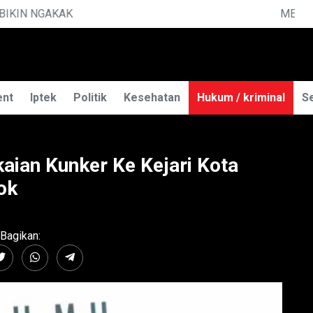
RAHASIA ILMU TELEPATI
ent
Iptek
Politik
Kesehatan
Hukum / kriminal
Se
aian Kunker Ke Kejari Kota
ok
Bagikan: