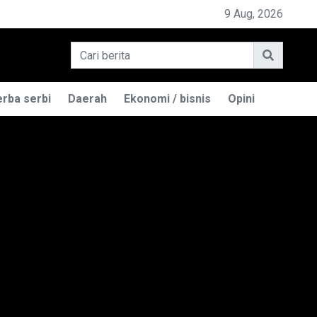
PEMILIK BASO ENGGAL MALANG DIGUGAT DI
9 Aug, 2026
rba serbi
Daerah
Ekonomi / bisnis
Opini