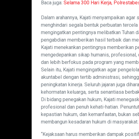
Baca juga:
Selama 300 Hari Kerja, Polrestab
Dalam arahannya, Kajati menyampaikan agar se
menghindari segala bentuk perbuatan tercela 
mengingatkan pentingnya melibatkan Tuhan d
pengabdian memberikan hasil terbaik dan m
Kajati menekankan pentingnya memberikan p
mengedepankan sikap humanis, profesional, d
dan lebih berfokus pada program yang membe
Selain itu, Kajati mengingatkan agar pengelol
akuntabel dengan tertib administrasi, sehingg
peningkatan kinerja. Seluruh jajaran juga dih
kehormatan keluarga, serta senantiasa berbak
Di bidang penegakan hukum, Kajati menegask
profesional dan penuh kehati-hatian. Penuntut
kepastian hukum, dan kemanfaatan, bukan se
membangun kesadaran hukum di masyarakat.
“Kejaksaan harus memberikan dampak positif