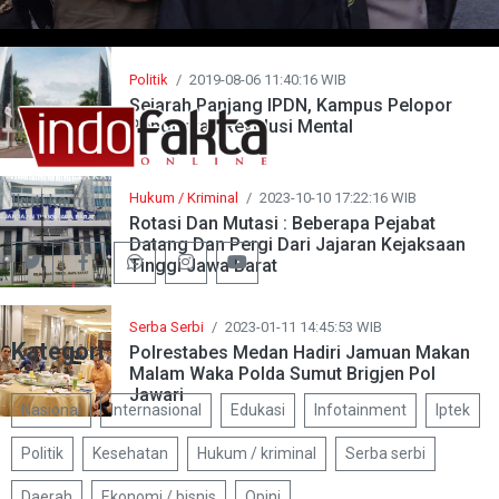
Politik
/
2019-08-06 11:40:16 WIB
Sejarah Panjang IPDN, Kampus Pelopor
Penggerak Revolusi Mental
Hukum / Kriminal
/
2023-10-10 17:22:16 WIB
Ikuti kami:
Rotasi Dan Mutasi : Beberapa Pejabat
Datang Dan Pergi Dari Jajaran Kejaksaan
Tinggi Jawa Barat
Serba Serbi
/
2023-01-11 14:45:53 WIB
Kategori
Polrestabes Medan Hadiri Jamuan Makan
Malam Waka Polda Sumut Brigjen Pol
Jawari
Nasional
Internasional
Edukasi
Infotainment
Iptek
Politik
Kesehatan
Hukum / kriminal
Serba serbi
Daerah
Ekonomi / bisnis
Opini