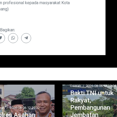
an profesional kepada masyarakat Kota
sang)
Bagikan:
aerah
/
2026-08-06 12:19:04
Bakti TNI untuk
Rakyat,
Pembangunan
Jembatan