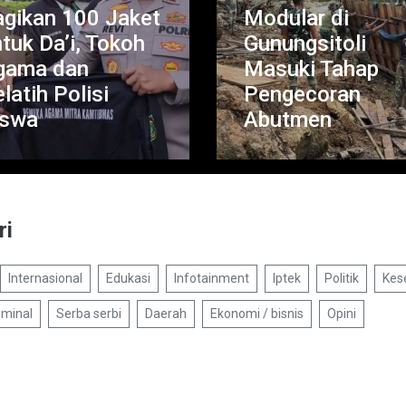
Internasional
/
2026-08-06
Modular di
07:09:13
Gunungsitoli
Geger Bandara
Masuki Tahap
Leipzig, Drone
Pengecoran
Bersenjata Did
Abutmen
Terlibat Sabot
ri
Internasional
Edukasi
Infotainment
Iptek
Politik
Kes
iminal
Serba serbi
Daerah
Ekonomi / bisnis
Opini