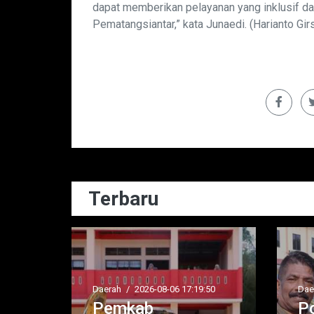
dapat memberikan pelayanan yang inklusif d
Pematangsiantar,” kata Junaedi. (Harianto Gir
Terbaru
D
19:50
Daerah
/
2026-08-06 12:20:32
Polres Asahan