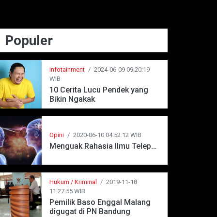
Populer
Infotainment
/
2024-06-09 09:20:19
WIB
10 Cerita Lucu Pendek yang
Bikin Ngakak
Opini
/
2020-06-10 04:52:12 WIB
Menguak Rahasia Ilmu Telepati
Hukum / Kriminal
/
2019-11-18
11:27:55 WIB
Pemilik Baso Enggal Malang
digugat di PN Bandung