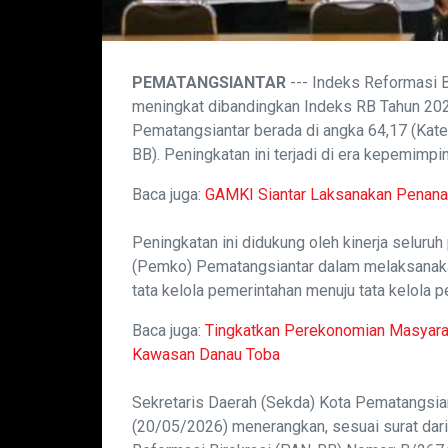
PEMATANGSIANTAR
--- Indeks Reformasi B
meningkat dibandingkan Indeks RB Tahun 202
Pematangsiantar berada di angka 64,17 (Kate
BB). Peningkatan ini terjadi di era kepemimp
Baca juga:
GAMKI Siantar Laksanakan Penana
Peningkatan ini didukung oleh kinerja seluru
(Pemko) Pematangsiantar dalam melaksanaka
tata kelola pemerintahan menuju tata kelola p
Baca juga:
Tingkatkan Perekonomian Masyarak
Kawasan Danau Toba
Sekretaris Daerah (Sekda) Kota Pematangsia
(20/05/2026) menerangkan, sesuai surat dar