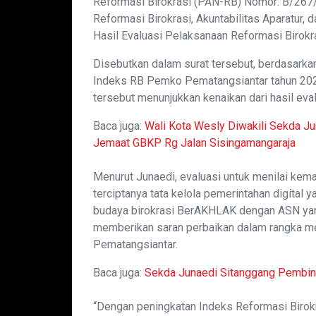
Reformasi Birokrasi (PAN-RB) Nomor: B/267/
Reformasi Birokrasi, Akuntabilitas Aparatur
Hasil Evaluasi Pelaksanaan Reformasi Birokr
Disebutkan dalam surat tersebut, berdasarkan 
Indeks RB Pemko Pematangsiantar tahun 2025
tersebut menunjukkan kenaikan dari hasil eva
Baca juga:
Wali Kota Wesly Diwakili Sekda J
Jemaat GBKP Rg Jalan Sisingamangaraja
Menurut Junaedi, evaluasi untuk menilai kem
terciptanya tata kelola pemerintahan digital ya
budaya birokrasi BerAKHLAK dengan ASN yang p
memberikan saran perbaikan dalam rangka me
Pematangsiantar.
Baca juga:
Sekda Junaedi Sitanggang Pembin
“Dengan peningkatan Indeks Reformasi Birok