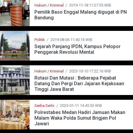
Hukum / Kriminal
/
2019-11-18 11:27:55 WIB
Pemilik Baso Enggal Malang digugat di PN
Bandung
Politik
/
2019-08-06 11:40:16 WIB
Sejarah Panjang IPDN, Kampus Pelopor
Penggerak Revolusi Mental
Hukum / Kriminal
/
2023-10-10 17:22:16 WIB
Rotasi Dan Mutasi : Beberapa Pejabat
Datang Dan Pergi Dari Jajaran Kejaksaan
Tinggi Jawa Barat
Serba Serbi
/
2023-01-11 14:45:53 WIB
Polrestabes Medan Hadiri Jamuan Makan
Malam Waka Polda Sumut Brigjen Pol
Jawari