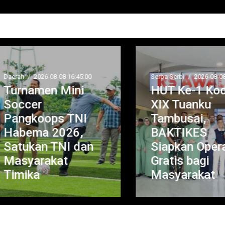
rah
/
2026-08-08 16:45:00
Serba Serbi
/
2026-08-08 16:4
urnamen Mini
HUT Ke-1 Koda
occer
XIX Tuanku
angkoops TNI
Tambusai,
abema 2026,
BAKTIKES
atukan TNI dan
Siapkan Operasi
asyarakat
Gratis bagi
imika
Masyarakat