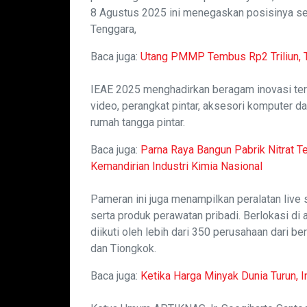
8 Agustus 2025 ini menegaskan posisinya seb
Tenggara,
Baca juga:
Utang PMMP Tembus Rp2 Triliun, 
IEAE 2025 menghadirkan beragam inovasi terkin
video, perangkat pintar, aksesori komputer d
rumah tangga pintar.
Baca juga:
Parna Raya Bangun Pabrik Nitrat Ter
Kemandirian Industri Kimia Nasional
Pameran ini juga menampilkan peralatan live 
serta produk perawatan pribadi. Berlokasi di
diikuti oleh lebih dari 350 perusahaan dari b
dan Tiongkok.
Baca juga:
Ketika Harga Minyak Dunia Turun,