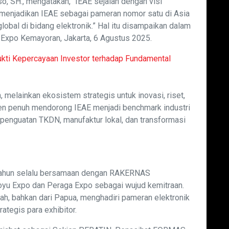
, SH., mengatakan, “IEAE sejalan dengan visi
njadikan IEAE sebagai pameran nomor satu di Asia
global di bidang elektronik.” Hal itu disampaikan dalam
Expo Kemayoran, Jakarta, 6 Agustus 2025.
ukti Kepercayaan Investor terhadap Fundamental
melainkan ekosistem strategis untuk inovasi, riset,
en penuh mendorong IEAE menjadi benchmark industri
 penguatan TKDN, manufaktur lokal, dan transformasi
e tahun selalu bersamaan dengan RAKERNAS
u Expo dan Peraga Expo sebagai wujud kemitraan.
ah, bahkan dari Papua, menghadiri pameran elektronik
rategis para exhibitor.