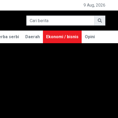
MILIK BASO ENGGAL MALANG DIGUGAT DI PN BANDUNG
9 Aug, 2026
rba serbi
Daerah
Ekonomi / bisnis
Opini