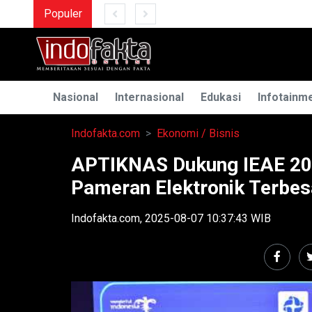
Populer
MENGUAK RAHASIA ILMU T
Nasional
Internasional
Edukasi
Infotainm
Indofakta.com
Ekonomi / Bisnis
APTIKNAS Dukung IEAE 202
Pameran Elektronik Terbes
Indofakta.com, 2025-08-07 10:37:43 WIB