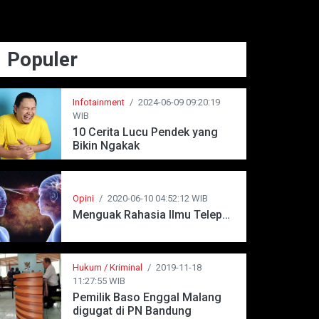
Populer
Infotainment
/
2024-06-09 09:20:19
WIB
10 Cerita Lucu Pendek yang
Bikin Ngakak
Opini
/
2020-06-10 04:52:12 WIB
Menguak Rahasia Ilmu Telepati
Hukum / Kriminal
/
2019-11-18
11:27:55 WIB
Pemilik Baso Enggal Malang
digugat di PN Bandung