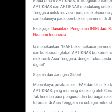
Ketua Umum APTIKNAS, Ir. Soegiharto Santoso
APTIKNAS dan APTIKNAS mendukung untuk me
Tenggara untuk inovasi, riset, dan kolaborasi 
sambutannya pada pembukaan pameran di JI 
Baca juga:
Danantara: Penguatan IHSG Jadi B
Ekonomi Indonesia
Ia menekankan: "IEAE bukan sekadar pameran, 
dan kolaborasi global. APTIKNAS berkomitm
elektronik Asia Tenggara, dengan fokus pada
digital."
Sejarah dan Jaringan Global
Menariknya, pelaksanaan IEAE dari tahun k
APTIKNAS, yang memang didukung oleh Chaoy
Tak heranbn para pengurus dari berbagai daer
terbesar di Asia Tenggara ini sebagai mitra st