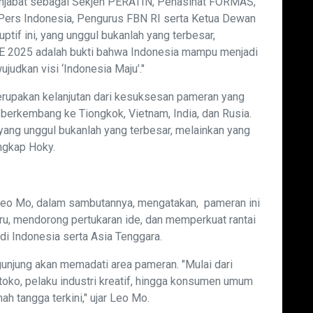
menjabat sebagai Sekjen PERATIN, Penasihat FORMAS,
ers Indonesia, Pengurus FBN RI serta Ketua Dewan
tif ini, yang unggul bukanlah yang terbesar,
EAE 2025 adalah bukti bahwa Indonesia mampu menjadi
judkan visi ‘Indonesia Maju’."
upakan kelanjutan dari kesuksesan pameran yang
h berkembang ke Tiongkok, Vietnam, India, dan Rusia.
 yang unggul bukanlah yang terbesar, melainkan yang
ungkap Hoky.
Leo Mo, dalam sambutannya, mengatakan, pameran ini
u, mendorong pertukaran ide, dan memperkuat rantai
 di Indonesia serta Asia Tenggara.
unjung akan memadati area pameran. "Mulai dari
 toko, pelaku industri kreatif, hingga konsumen umum
h tangga terkini," ujar Leo Mo.