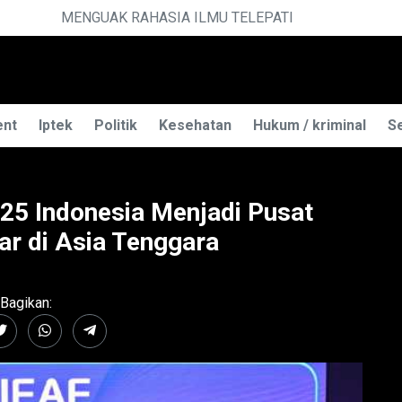
ELEPATI
PE
ent
Iptek
Politik
Kesehatan
Hukum / kriminal
Se
5 Indonesia Menjadi Pusat
ar di Asia Tenggara
Bagikan: