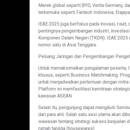
Merek global seperti BYD, Venta Germany, da
terkemuka seperti Fantech Indonesia, Erajaya, 
IEAE 2025 juga berfokus pada inovasi, riset, 
pentingnya pengembangan industri, investasi
Komponen Dalam Negeri (TKDN). IEAE 2025 me
nomor satu di Asia Tenggara.
Peluang Jaringan dan Pengembangan Penge
Untuk memaksimalkan pengalaman peserta, 
khusus, seperti Business Matchmaking. Progr
untuk menjadwalkan pertemuan dengan mitra 
Platform ini memfasilitasi kemitraan strateg
kawasan ASEAN.
Selain itu, pengunjung dapat mengikuti Semi
dari para ahli. Salah satu sesi utama akan 
wawasan tentang strategi sukses berjualan di
rumah tangga (housewares).