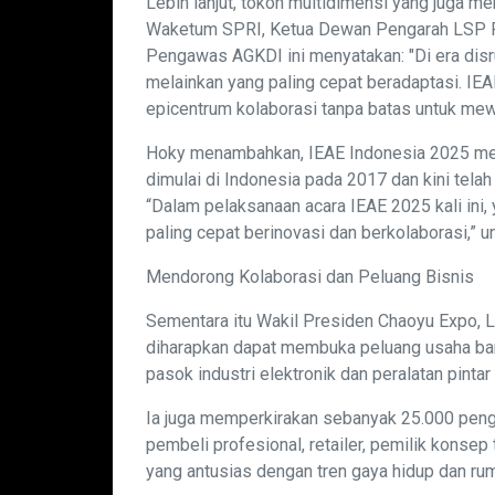
Lebih lanjut, tokoh multidimensi yang juga 
Waketum SPRI, Ketua Dewan Pengarah LSP P
Pengawas AGKDI ini menyatakan: "Di era disrup
melainkan yang paling cepat beradaptasi. I
epicentrum kolaborasi tanpa batas untuk mewu
Hoky menambahkan, IEAE Indonesia 2025 mer
dimulai di Indonesia pada 2017 dan kini tela
“Dalam pelaksanaan acara IEAE 2025 kali ini,
paling cepat berinovasi dan berkolaborasi,” 
Mendorong Kolaborasi dan Peluang Bisnis
Sementara itu Wakil Presiden Chaoyu Expo, 
diharapkan dapat membuka peluang usaha bar
pasok industri elektronik dan peralatan pintar
Ia juga memperkirakan sebanyak 25.000 peng
pembeli profesional, retailer, pemilik konsep
yang antusias dengan tren gaya hidup dan ruma