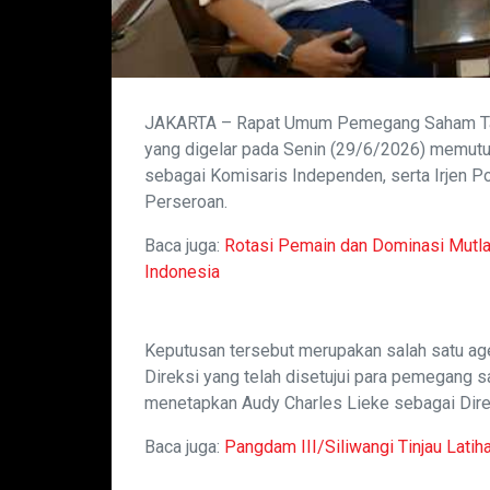
JAKARTA – Rapat Umum Pemegang Saham Ta
yang digelar pada Senin (29/6/2026) memutu
sebagai Komisaris Independen, serta Irjen Po
Perseroan.
Baca juga:
Rotasi Pemain dan Dominasi Mutlak
Indonesia
Keputusan tersebut merupakan salah satu a
Direksi yang telah disetujui para pemegang s
menetapkan Audy Charles Lieke sebagai Dire
Baca juga:
Pangdam III/Siliwangi Tinjau Lati