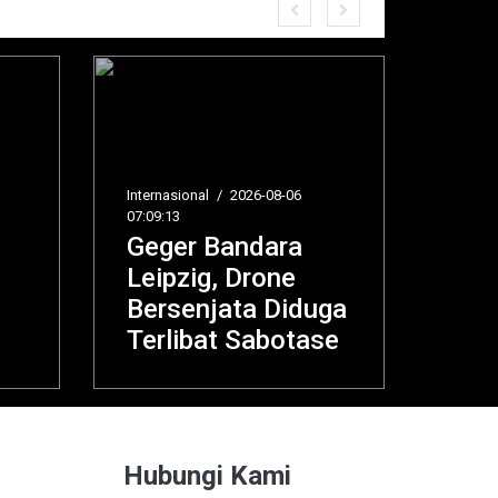
026-08-06
Opini
/
2026-08-06 06:21:08
ndara
Hukum Percaya
Drone
Mitos dan
a Diduga
Ramalan dalam
Sabotase
Islam, Ini Dalilnya
Hubungi Kami