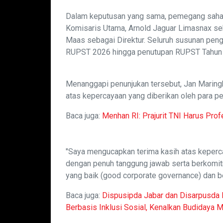
Dalam keputusan yang sama, pemegang saha
Komisaris Utama, Arnold Jaguar Limasnax seb
Maas sebagai Direktur. Seluruh susunan pengu
RUPST 2026 hingga penutupan RUPST Tahun
Menanggapi penunjukan tersebut, Jan Maring
atas kepercayaan yang diberikan oleh para 
Baca juga:
Menhan RI: Prajurit TNI Harus Prof
"Saya mengucapkan terima kasih atas keperca
dengan penuh tanggung jawab serta berkomi
yang baik (good corporate governance) dan ber
Baca juga:
Dispusipda Jabar dan Disarpusda 
Berbasis Inklusi Sosial, Kenalkan Budidaya