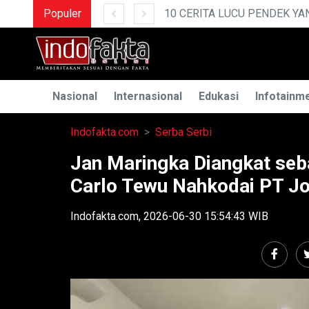
 CERITA LUCU PENDEK YANG BIKIN NGAKAK
Populer
Nasional
Internasional
Edukasi
Infotainm
Indofakta.com
Serba Serbi
Jan Maringka Diangkat seb
Carlo Tewu Nahkodai PT J
Indofakta.com, 2026-06-30 15:54:43 WIB