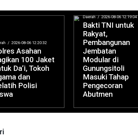
Daerah
/
2026-08-06 12:19:04
Bakti TNI untuk
Rakyat,
Pembangunan
Jembatan
Internasional
/
2
Modular di
07:09:13
Gunungsitoli
Geger Ba
Masuki Tahap
Leipzig, 
Pengecoran
Bersenjat
Abutmen
Terlibat 
ri