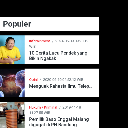
Populer
Infotainment
/
2024-06-09 09:20:19
WIB
10 Cerita Lucu Pendek yang
Bikin Ngakak
Opini
/
2020-06-10 04:52:12 WIB
Menguak Rahasia Ilmu Telepati
Hukum / Kriminal
/
2019-11-18
11:27:55 WIB
Pemilik Baso Enggal Malang
digugat di PN Bandung