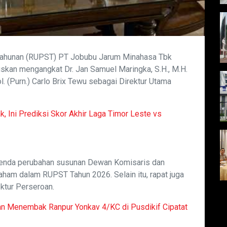
hunan (RUPST) PT Jobubu Jarum Minahasa Tbk
skan mengangkat Dr. Jan Samuel Maringka, S.H., M.H.
l. (Purn.) Carlo Brix Tewu sebagai Direktur Utama
, Ini Prediksi Skor Akhir Laga Timor Leste vs
genda perubahan susunan Dewan Komisaris dan
aham dalam RUPST Tahun 2026. Selain itu, rapat juga
ktur Perseroan.
han Menembak Ranpur Yonkav 4/KC di Pusdikif Cipatat