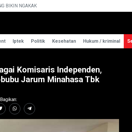
MENGUAK RAHASIA ILMU TELEPATI
ent
Iptek
Politik
Kesehatan
Hukum / kriminal
Se
agai Komisaris Independen,
obubu Jarum Minahasa Tbk
Bagikan: