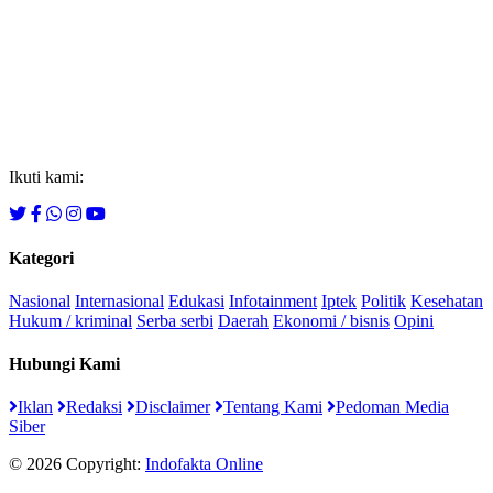
Ikuti kami:
Kategori
Nasional
Internasional
Edukasi
Infotainment
Iptek
Politik
Kesehatan
Hukum / kriminal
Serba serbi
Daerah
Ekonomi / bisnis
Opini
Hubungi Kami
Iklan
Redaksi
Disclaimer
Tentang Kami
Pedoman Media
Siber
© 2026 Copyright:
Indofakta Online