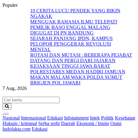
Populer
10 CERITA LUCU PENDEK YANG BIKIN
NGAKAK
MENGUAK RAHASIA ILMU TELEPATI
PEMILIK BASO ENGGAL MALANG
DIGUGAT DI PN BANDUNG
SEJARAH PANJANG IPDN, KAMPUS
PELOPOR PENGGERAK REVOLUSI
MENTAL
ROTASI DAN MUTASI : BEBERAPA PEJABAT
DATANG DAN PERGI DARI JAJARAN
KEJAKSAAN TINGGI JAWA BARAT
POLRESTABES MEDAN HADIRI JAMUAN
MAKAN MALAM WAKA POLDA SUMUT
BRIGJEN POL JAWARI
7 Aug, 2026
Nasional
Internasional
Edukasi
Infotainment
Iptek
Politik
Kesehatan
Hukum / kriminal
Serba serbi
Daerah
Ekonomi / bisnis
Opini
Indofakta.com
Edukasi