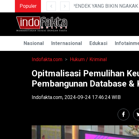
AK
Populer
MENGUAK RAHASI
Nasional
Internasional
Edukasi
Infotainm
Indofakta.com
Hukum / Kriminal
Opitmalisasi Pemulihan Ke
Pembangunan Database & K
Indofakta.com, 2024-09-24 17:46:24 WIB