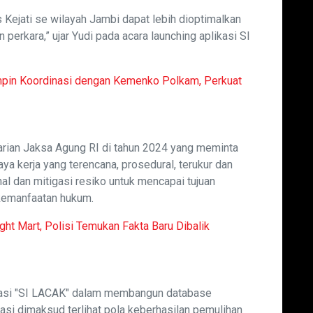
s Kejati se wilayah Jambi dapat lebih dioptimalkan
 perkara,” ujar Yudi pada acara launching aplikasi SI
mpin Koordinasi dengan Kemenko Polkam, Perkuat
harian Jaksa Agung RI di tahun 2024 yang meminta
ya kerja yang terencana, prosedural, terukur dan
al dan mitigasi resiko untuk mencapai tujuan
kemanfaatan hukum.
ight Mart, Polisi Temukan Fakta Baru Dibalik
ikasi "SI LACAK" dalam membangun database
asi dimaksud terlihat pola keberhasilan pemulihan