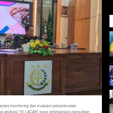
acara monitoring dan evaluasi penyelesaian
ng aplikasi "SI LACAK" guna optimalisasi pemulihan