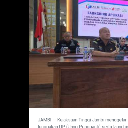
JAMBI -- Kejaksaan Tinggi Jambi menggelar 
tunggakan UP (Uang Pengganti) serta launchi