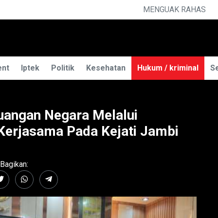
A ILMU TELEPATI
ent
Iptek
Politik
Kesehatan
Hukum / kriminal
Se
uangan Negara Melalui
erjasama Pada Kejati Jambi
Bagikan: