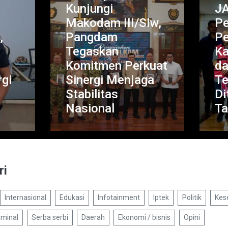
unjungi
JAM PIDSUS
akodam III/Slw,
Percepat
angdam
Penanganan
egaskan
Kasus PETRAL
omitmen Perkuat
dan ISC, Lima
inergi Menjaga
Tersangka
abilitas
Ditahan, Satu Ja
asional
Tahanan Kota
ri
Internasional
Edukasi
Infotainment
Iptek
Politik
Kes
iminal
Serba serbi
Daerah
Ekonomi / bisnis
Opini