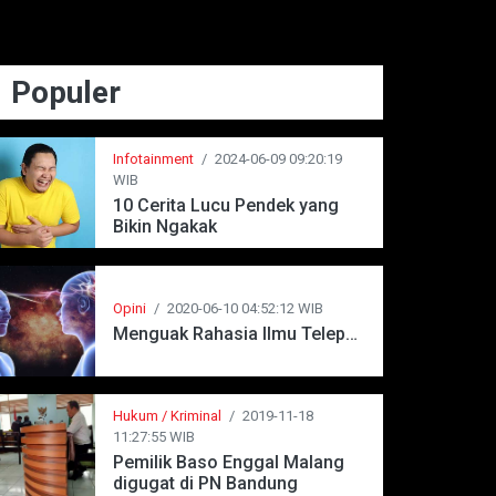
Populer
Infotainment
/
2024-06-09 09:20:19
WIB
10 Cerita Lucu Pendek yang
Bikin Ngakak
Opini
/
2020-06-10 04:52:12 WIB
Menguak Rahasia Ilmu Telepati
Hukum / Kriminal
/
2019-11-18
11:27:55 WIB
Pemilik Baso Enggal Malang
digugat di PN Bandung