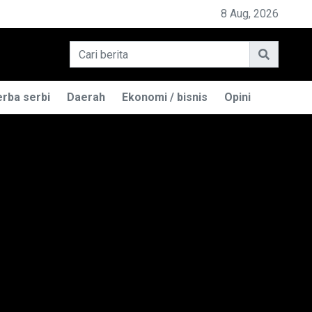
PEMILIK BASO ENGGAL MALANG DIGUGAT DI PN BAN
8 Aug, 2026
rba serbi
Daerah
Ekonomi / bisnis
Opini