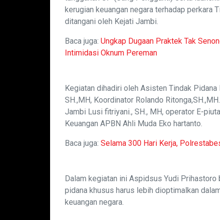
kerugian keuangan negara terhadap perkara T
ditangani oleh Kejati Jambi.
Baca juga:
Ungkap Dugaan Praktek Tak Seno
Intimidasi Oknum Pereman
Kegiatan dihadiri oleh Asisten Tindak Pidana
SH.,MH, Koordinator Rolando Ritonga,SH.,MH.
Jambi Lusi fitriyani., SH., MH, operator E-pi
Keuangan APBN Ahli Muda Eko hartanto.
Baca juga:
Selama 300 Hari Kerja, Polrestab
Dalam kegiatan ini Aspidsus Yudi Prihastoro
pidana khusus harus lebih dioptimalkan dala
keuangan negara.