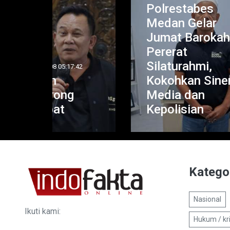
Polrestabes
K
Medan Gelar
M
Jumat Barokah,
P
Pererat
T
Silaturahmi,
K
42
Kokohkan Sinergi
S
Media dan
St
Kepolisian
N
Katego
Nasional
Ikuti kami:
Hukum / kr