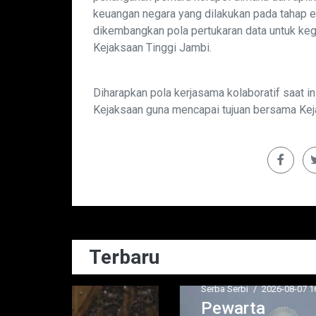
keuangan negara yang dilakukan pada tahap e
dikembangkan pola pertukaran data untuk ke
Kejaksaan Tinggi Jambi.
Diharapkan pola kerjasama kolaboratif saat ini
Kejaksaan guna mencapai tujuan bersama Kej
Terbaru
Serba Serbi
/
2026-08-07 16:30:53
Poli
Pewarta
M