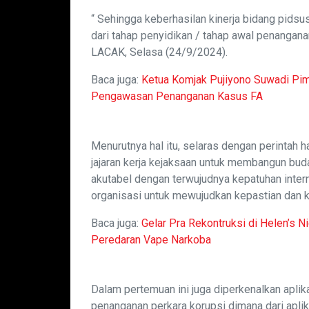
“ Sehingga keberhasilan kinerja bidang pidsu
dari tahap penyidikan / tahap awal penanganan
LACAK, Selasa (24/9/2024).
Baca juga:
Ketua Komjak Pujiyono Suwadi Pi
Pengawasan Penanganan Kasus FA
Menurutnya hal itu, selaras dengan perintah 
jajaran kerja kejaksaan untuk membangun buda
akutabel dengan terwujudnya kepatuhan intern
organisasi untuk mewujudkan kepastian dan 
Baca juga:
Gelar Pra Rekontruksi di Helen’s N
Peredaran Vape Narkoba
Dalam pertemuan ini juga diperkenalkan apl
penanganan perkara korupsi dimana dari aplik