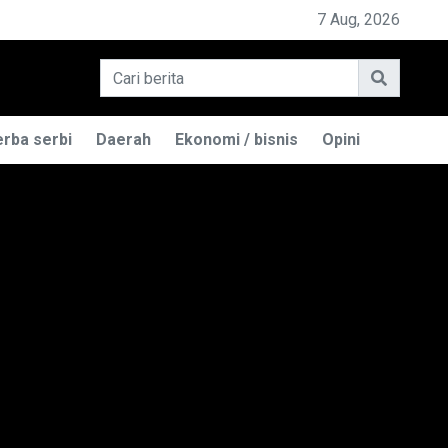
PEMILIK BASO ENGGAL MALANG DIGUGAT DI PN BAND
7 Aug, 2026
rba serbi
Daerah
Ekonomi / bisnis
Opini