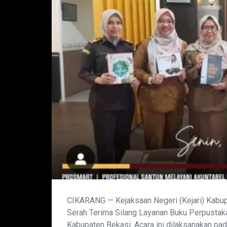
CIKARANG — Kejaksaan Negeri (Kejari) Kabu
Serah Terima Silang Layanan Buku Perpustak
Kabupaten Bekasi. Acara ini dilaksanakan pa