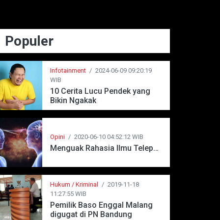
Populer
Infotainment
/
2024-06-09 09:20:19
WIB
10 Cerita Lucu Pendek yang
Bikin Ngakak
Opini
/
2020-06-10 04:52:12 WIB
Menguak Rahasia Ilmu Telepati
Hukum / Kriminal
/
2019-11-18
11:27:55 WIB
Pemilik Baso Enggal Malang
digugat di PN Bandung