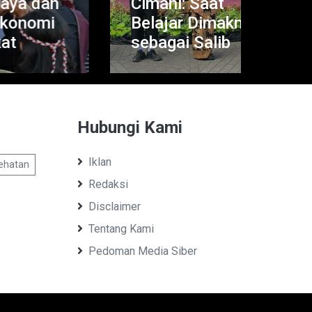
n
Cimahi: Saat
Apr
i
Belajar Dimaknai
APB
sebagai Salib
Jab
Hubungi Kami
Iklan
ehatan
Redaksi
Disclaimer
Tentang Kami
Pedoman Media Siber