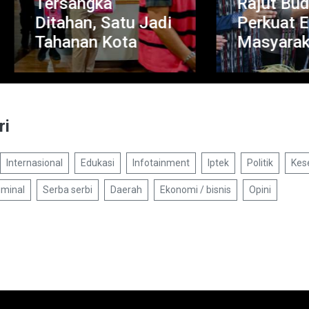
ersangka
Rajut Budaya da
tahan, Satu Jadi
Perkuat Ekonom
ahanan Kota
Masyarakat
ri
Internasional
Edukasi
Infotainment
Iptek
Politik
Kes
iminal
Serba serbi
Daerah
Ekonomi / bisnis
Opini