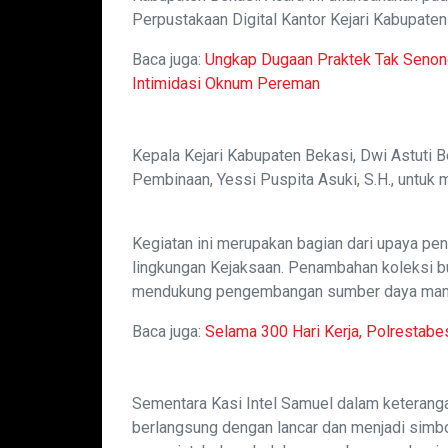
Perpustakaan Digital Kantor Kejari Kabupaten
Baca juga:
Ungkap Dugaan Praktek Tak Seno
Intimidasi Oknum Pereman
Kepala Kejari Kabupaten Bekasi, Dwi Astuti Be
Pembinaan, Yessi Puspita Asuki, S.H., untuk 
Kegiatan ini merupakan bagian dari upaya peni
lingkungan Kejaksaan. Penambahan koleksi b
mendukung pengembangan sumber daya manusi
Baca juga:
Selama 300 Hari Kerja, Polrestab
Sementara Kasi Intel Samuel dalam keteran
berlangsung dengan lancar dan menjadi simbo