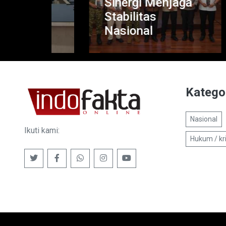
rgi
Sinergi Menjaga
T
Stabilitas
Di
Nasional
T
Katego
Nasional
Ikuti kami:
Hukum / kr