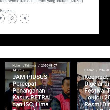
 pendidikan dan literasi yang inklusif.(Muzer)
Bagikan:
um / Kriminal
/
2026-08-07
50:37
Daerah
/
2026-08-07 14:45:35
AM PIDSUS
Keempat Kaliny
ercepat
Digelar di Samos
enanganan
Festival Tao Tob
asus PETRAL
Joujou 2026
n ISC, Lima
Resmi Dimulai,