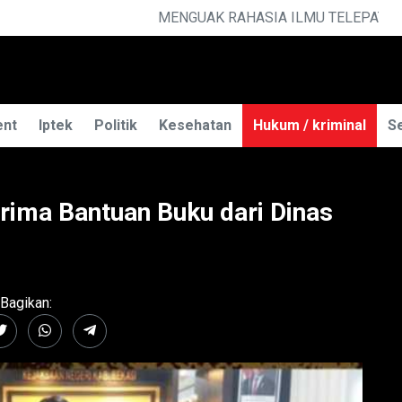
ILMU TELEPATI
ent
Iptek
Politik
Kesehatan
Hukum / kriminal
Se
rima Bantuan Buku dari Dinas
Bagikan: