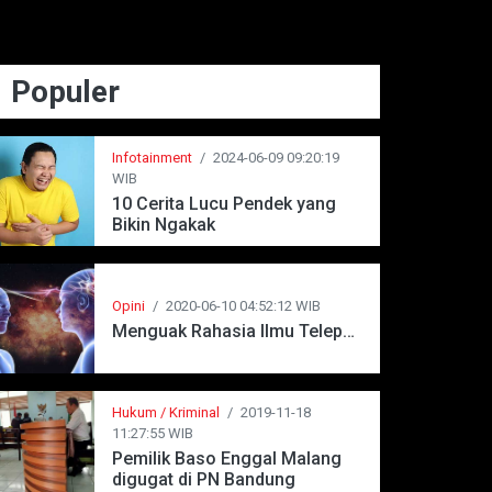
Populer
Infotainment
/
2024-06-09 09:20:19
WIB
10 Cerita Lucu Pendek yang
Bikin Ngakak
Opini
/
2020-06-10 04:52:12 WIB
Menguak Rahasia Ilmu Telepati
Hukum / Kriminal
/
2019-11-18
11:27:55 WIB
Pemilik Baso Enggal Malang
digugat di PN Bandung