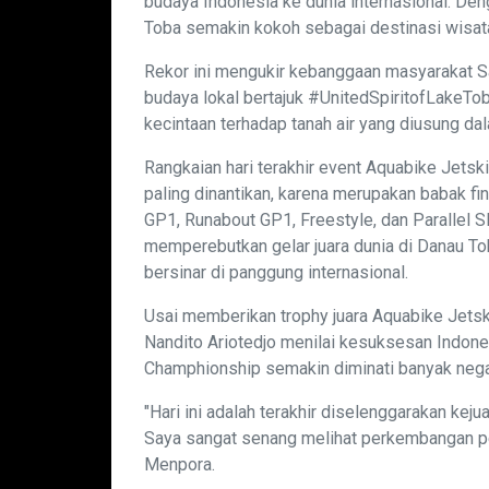
budaya Indonesia ke dunia internasional. Den
Toba semakin kokoh sebagai destinasi wisata
Rekor ini mengukir kebanggaan masyarakat 
budaya lokal bertajuk #UnitedSpiritofLakeTo
kecintaan terhadap tanah air yang diusung d
Rangkaian hari terakhir event Aquabike Jet
paling dinantikan, karena merupakan babak fin
GP1, Runabout GP1, Freestyle, dan Parallel 
memperebutkan gelar juara dunia di Danau To
bersinar di panggung internasional.
Usai memberikan trophy juara Aquabike Jets
Nandito Ariotedjo menilai kesuksesan Indone
Champhionship semakin diminati banyak negar
"Hari ini adalah terakhir diselenggarakan keju
Saya sangat senang melihat perkembangan pen
Menpora.