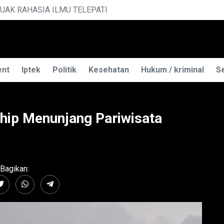
TELEPATI
P
ent
Iptek
Politik
Kesehatan
Hukum / kriminal
Se
hip Menunjang Pariwisata
Bagikan: