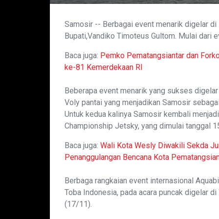
Samosir -- Berbagai event menarik digelar 
Bupati,Vandiko Timoteus Gultom. Mulai dari ev
Baca juga:
Pemko Pematangsiantar dan Forkop
ke-81 Kemerdekaan RI
Beberapa event menarik yang sukses digelar 
Voly pantai yang menjadikan Samosir sebagai
Untuk kedua kalinya Samosir kembali menjadi
Championship Jetsky, yang dimulai tanggal 
Baca juga:
Wali Kota Wesly Diwakili Sekda 
Penanggulangan Bencana Kota Pematangsian
Berbaga rangkaian event internasional Aquab
Toba Indonesia, pada acara puncak digelar d
(17/11).