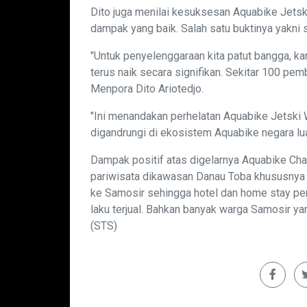
Dito juga menilai kesuksesan Aquabike Jets
dampak yang baik. Salah satu buktinya yakni 
"Untuk penyelenggaraan kita patut bangga, kar
terus naik secara signifikan. Sekitar 100 pemb
Menpora Dito Ariotedjo.
"Ini menandakan perhelatan Aquabike Jetski
digandrungi di ekosistem Aquabike negara lua
Dampak positif atas digelarnya Aquabike C
pariwisata dikawasan Danau Toba khususnya 
ke Samosir sehingga hotel dan home stay pe
laku terjual. Bahkan banyak warga Samosir yan
(STS)