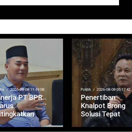
tik
/
2026-08-08 11:49:08
Politik
/
2026-08-08 05:17:42
inerja PT BPR
Penertiban
arus
Knalpot Brong
tingkatkan
Solusi Tepat