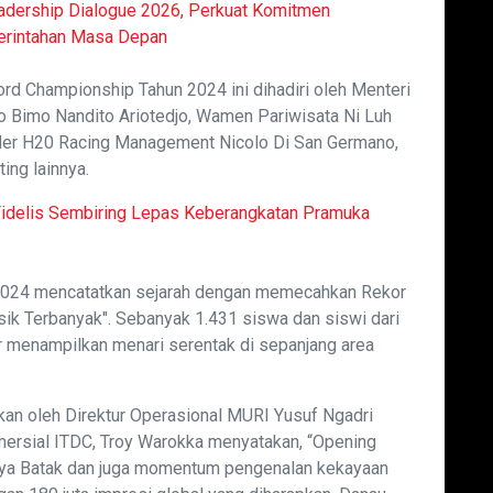
adership Dialogue 2026, Perkuat Komitmen
merintahan Masa Depan
rd Championship Tahun 2024 ini dihadiri oleh Menteri
o Bimo Nandito Ariotedjo, Wamen Pariwisata Ni Luh
under H20 Racing Management Nicolo Di San Germano,
ing lainnya.
 Fidelis Sembiring Lepas Keberangkatan Pramuka
2024 mencatatkan sejarah dengan memecahkan Rekor
sik Terbanyak". Sebanyak 1.431 siswa dan siswi dari
 menampilkan menari serentak di sepanjang area
an oleh Direktur Operasional MURI Yusuf Ngadri
mersial ITDC, Troy Warokka menyatakan, “Opening
aya Batak dan juga momentum pengenalan kekayaan