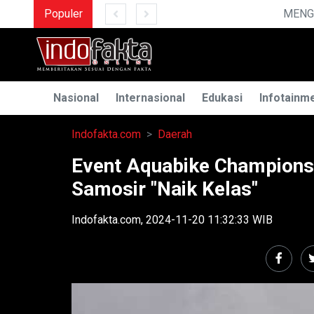
Populer
MENGUAK RAHASIA ILMU 
Nasional
Internasional
Edukasi
Infotainm
Indofakta.com
Daerah
Event Aquabike Champions
Samosir "Naik Kelas"
Indofakta.com, 2024-11-20 11:32:33 WIB