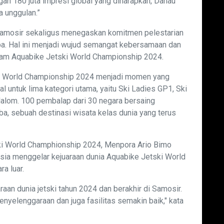
gan 180 juta impresi global yang diharapkan, Danau
 unggulan.”
Samosir sekaligus menegaskan komitmen pelestarian
ba. Hal ini menjadi wujud semangat kebersamaan dan
alam Aquabike Jetski World Championship 2024.
ski World Championship 2024 menjadi momen yang
al untuk lima kategori utama, yaitu Ski Ladies GP1, Ski
Slalom. 100 pembalap dari 30 negara bersaing
ba, sebuah destinasi wisata kelas dunia yang terus
ki World Champhionship 2024, Menpora Ario Bimo
sia menggelar kejuaraan dunia Aquabike Jetski World
a luar.
araan dunia jetski tahun 2024 dan berakhir di Samosir.
yelenggaraan dan juga fasilitas semakin baik," kata