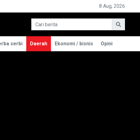
EMILIK BASO ENGGAL MALANG DIGUGAT DI PN BANDUNG
8 Aug, 2026
rba serbi
Daerah
Ekonomi / bisnis
Opini