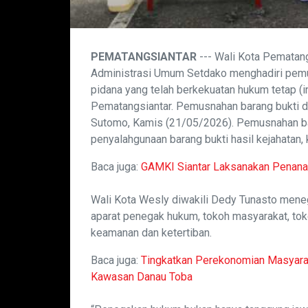
PEMATANGSIANTAR
--- Wali Kota Pematang
Administrasi Umum Setdako menghadiri pemus
pidana yang telah berkekuatan hukum tetap (in
Pematangsiantar. Pemusnahan barang bukti di
Sutomo, Kamis (21/05/2026). Pemusnahan ba
penyalahgunaan barang bukti hasil kejahatan, 
Baca juga:
GAMKI Siantar Laksanakan Penana
Wali Kota Wesly diwakili Dedy Tunasto meneg
aparat penegak hukum, tokoh masyarakat, to
keamanan dan ketertiban.
Baca juga:
Tingkatkan Perekonomian Masyarak
Kawasan Danau Toba