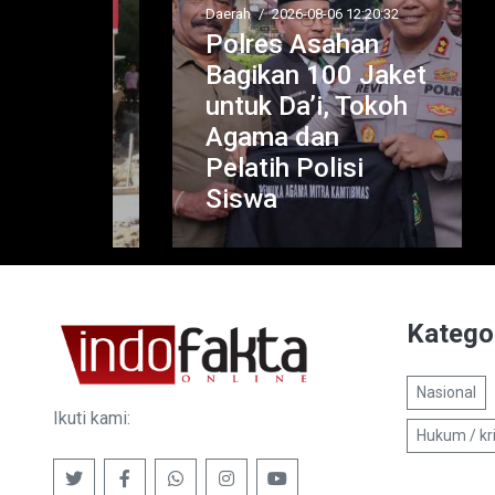
P
:50
Daerah
/
2026-08-06 12:20:32
Polres Asahan
J
rus
Bagikan 100 Jaket
M
kan
untuk Da’i, Tokoh
Gu
 di
Agama dan
M
asca
Pelatih Polisi
P
Siswa
A
Katego
Nasional
Ikuti kami:
Hukum / kr