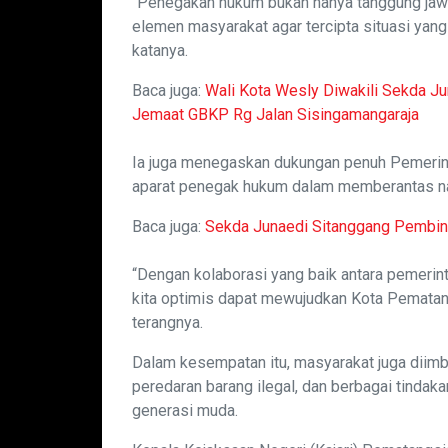
“Penegakan hukum bukan hanya tanggung jawa
elemen masyarakat agar tercipta situasi yang
katanya.
Baca juga:
Wali Kota Wesly Diwakili Sekda J
Jemaat GBKP Rg Jalan Sisingamangaraja
Ia juga menegaskan dukungan penuh Pemerin
aparat penegak hukum dalam memberantas nark
Baca juga:
Sekda Junaedi Sitanggang Pembin
“Dengan kolaborasi yang baik antara pemerin
kita optimis dapat mewujudkan Kota Pematangs
terangnya.
Dalam kesempatan itu, masyarakat juga diimb
peredaran barang ilegal, dan berbagai tindak
generasi muda.