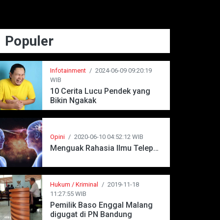
Populer
Infotainment
/
2024-06-09 09:20:19
WIB
10 Cerita Lucu Pendek yang
Bikin Ngakak
Opini
/
2020-06-10 04:52:12 WIB
Menguak Rahasia Ilmu Telepati
Hukum / Kriminal
/
2019-11-18
11:27:55 WIB
Pemilik Baso Enggal Malang
digugat di PN Bandung