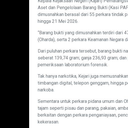
Kepala Kejaksaan Negeri (Kajari) Pematangsi
Aset dan Pengelolaan Barang Bukti (Kasi PAP
dimusnahkan berasal dari 55 perkara tinda
hingga 21 Mei 2026.
“Barang bukti yang dimusnahkan terdiri dari 4
(Oharda), serta 2 perkara Keamanan Negara d
Dari puluhan perkara tersebut, barang bukti 
seberat 139,74 gram; ganja 236,93 gram; dan 
pemeriksaan laboratorium forensik.
Tak hanya narkotika, Kejari juga memusnahkan 
timbangan digital, telepon genggam, hingga 
narkoba.
Sementara untuk perkara pidana umum dan Oh
tajam seperti pisau dan parang, pakaian, ambal
berkaitan dengan perkara penganiayaan, pe
kekerasan.