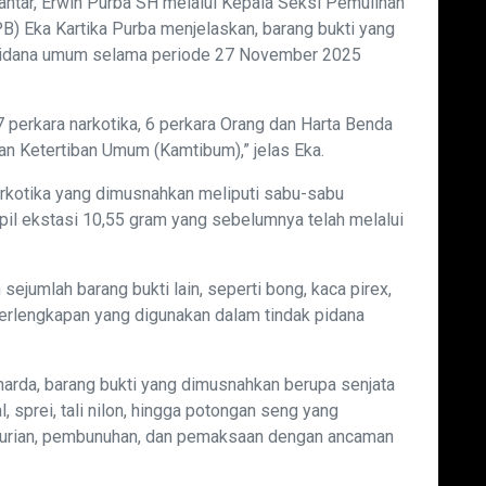
antar, Erwin Purba SH melalui Kepala Seksi Pemulihan
B) Eka Kartika Purba menjelaskan, barang bukti yang
k pidana umum selama periode 27 November 2025
7 perkara narkotika, 6 perkara Orang dan Harta Benda
an Ketertiban Umum (Kamtibum),” jelas Eka.
narkotika yang dimusnahkan meliputi sabu-sabu
pil ekstasi 10,55 gram yang sebelumnya telah melalui
sejumlah barang bukti lain, seperti bong, kaca pirex,
perlengkapan yang digunakan dalam tindak pidana
arda, barang bukti yang dimusnahkan berupa senjata
, sprei, tali nilon, hingga potongan seng yang
ncurian, pembunuhan, dan pemaksaan dengan ancaman