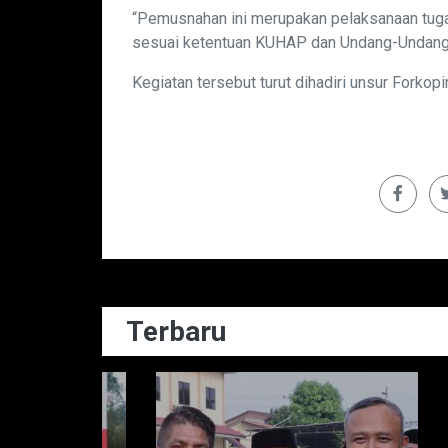
“Pemusnahan ini merupakan pelaksanaan tuga
sesuai ketentuan KUHAP dan Undang-Undang K
Kegiatan tersebut turut dihadiri unsur Forkop
Terbaru
Dae
Ba
Ra