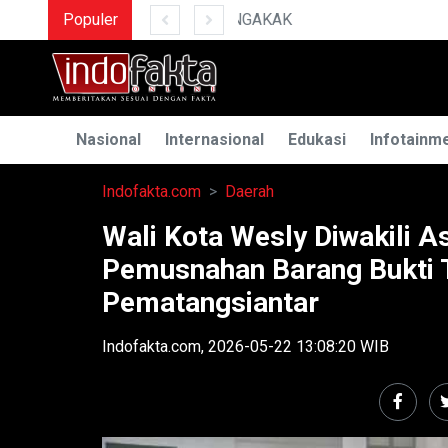
Populer
MENGUAK RAHASIA ILMU
Nasional
Internasional
Edukasi
Infotainm
Indofakta.com
Daerah
Wali Kota Wesly Diwakili A
Pemusnahan Barang Bukti T
Pematangsiantar
Indofakta.com, 2026-05-22 13:08:20 WIB