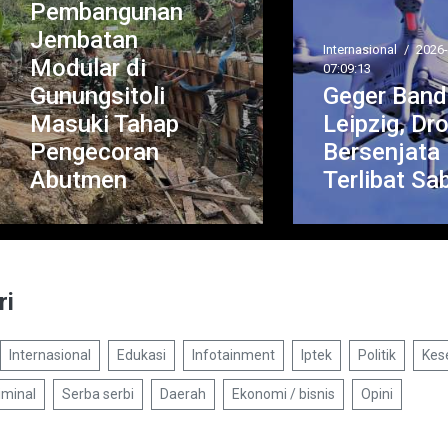
embangunan
embatan
Internasional
/
2026-08-06
odular di
07:09:13
nungsitoli
Geger Bandara
asuki Tahap
Leipzig, Drone
engecoran
Bersenjata Didu
butmen
Terlibat Sabota
ri
Internasional
Edukasi
Infotainment
Iptek
Politik
Kes
iminal
Serba serbi
Daerah
Ekonomi / bisnis
Opini