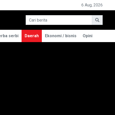
PEMILIK BASO ENGGAL MALANG DIGUGAT DI PN BANDUNG
6 Aug, 2026
rba serbi
Daerah
Ekonomi / bisnis
Opini