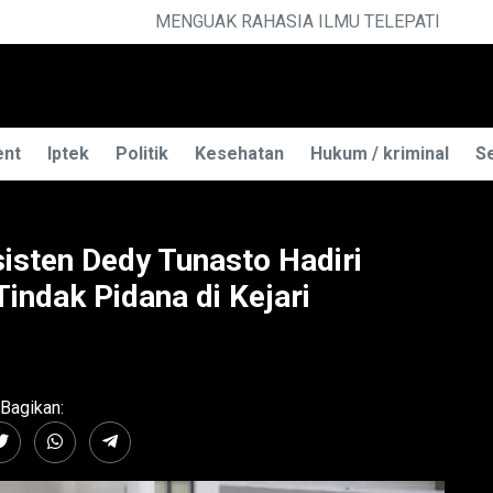
 TELEPATI
ent
Iptek
Politik
Kesehatan
Hukum / kriminal
Se
sisten Dedy Tunasto Hadiri
indak Pidana di Kejari
Bagikan: