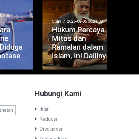
Bad
Kej
Per
Opini
/
2026-08-06 06:21:08
Hukum Percaya
Harl
Mitos dan
Dor
ga
Ramalan dalam
Pus
se
Islam, Ini Dalilnya
Kej
Hubungi Kami
Iklan
ehatan
Redaksi
Disclaimer
Tentang Kami