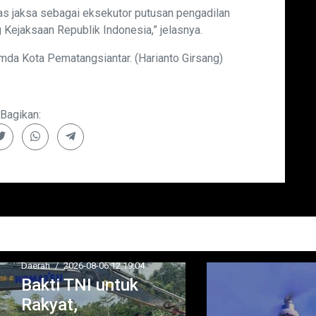
s jaksa sebagai eksekutor putusan pengadilan
ejaksaan Republik Indonesia,” jelasnya.
imda Kota Pematangsiantar. (Harianto Girsang)
Bagikan:
rah
/
2026-08-06 12:19:04
kti TNI untuk
kyat,