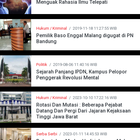
Menguak Rahasia Ilmu Telepati
Hukum / Kriminal
/
2019-11-18 11:27:55 WIB
Pemilik Baso Enggal Malang digugat di PN
Bandung
Politik
/
2019-08-06 11:40:16 WIB
Sejarah Panjang IPDN, Kampus Pelopor
Penggerak Revolusi Mental
Hukum / Kriminal
/
2023-10-10 17:22:16 WIB
Rotasi Dan Mutasi : Beberapa Pejabat
Datang Dan Pergi Dari Jajaran Kejaksaan
Tinggi Jawa Barat
Serba Serbi
/
2023-01-11 14:45:53 WIB