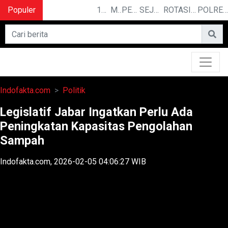
Populer
10 CERITA LUCU PENDEK YANG BIKIN NGAKAK
MENGUAK RAHASIA ILMU TELEPATI
PEMILIK BASO ENGGAL MALANG DIGUGAT DI PN BANDUNG
SEJARAH PANJANG IPDN, KAMPUS PELOPOR PENGGERAK REVOLUSI MENTAL
ROTASI DAN MUTASI : BEBERAPA PEJABAT DATANG DAN PERGI DARI JAJARAN KEJAKSAAN TINGGI JAWA BARAT
POLRESTABES MEDAN HADIRI JAMUAN MAKAN MALAM WAKA POLDA SUMUT BRIGJEN POL JAWARI
Indofakta.com
Politik
Legislatif Jabar Ingatkan Perlu Ada
Peningkatan Kapasitas Pengolahan
Sampah
Indofakta.com, 2026-02-05 04:06:27 WIB