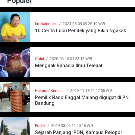
Populer
Infotainment
/
2024-06-09 09:20:19 WIB
10 Cerita Lucu Pendek yang Bikin Ngakak
Opini
/
2020-06-10 04:52:12 WIB
Menguak Rahasia Ilmu Telepati
Hukum / Kriminal
/
2019-11-18 11:27:55 WIB
Pemilik Baso Enggal Malang digugat di PN
Bandung
Politik
/
2019-08-06 11:40:16 WIB
Sejarah Panjang IPDN, Kampus Pelopor