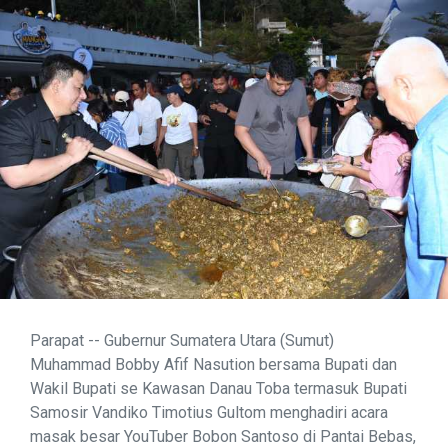
Parapat -- Gubernur Sumatera Utara (Sumut)
Muhammad Bobby Afif Nasution bersama Bupati dan
Wakil Bupati se Kawasan Danau Toba termasuk Bupati
Samosir Vandiko Timotius Gultom menghadiri acara
masak besar YouTuber Bobon Santoso di Pantai Bebas,