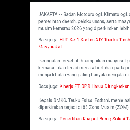
JAKARTA -- Badan Meteorologi, Klimatologi,
pemerintah daerah, pelaku usaha, serta mas
musim kemarau 2026 yang diperkirakan lebih k
Baca juga:
HUT Ke-1 Kodam XIX Tuanku Tambu
Masyarakat
Peringatan tersebut disampaikan menyusul 
kemarau akan terjadi secara bertahap pada p
menjadi bulan yang paling banyak mengalami 
Baca juga:
Kinerja PT BPR Harus Ditingkatkan
Kepala BMKG, Teuku Faisal Fathani, menjela
diperkirakan terjadi di 83 Zona Musim (ZOM) 
Baca juga:
Penertiban Knalpot Brong Solusi T