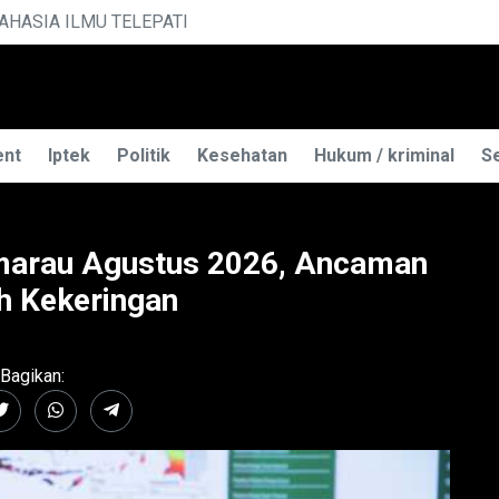
LEPATI
PE
ent
Iptek
Politik
Kesehatan
Hukum / kriminal
Se
marau Agustus 2026, Ancaman
ah Kekeringan
Bagikan: