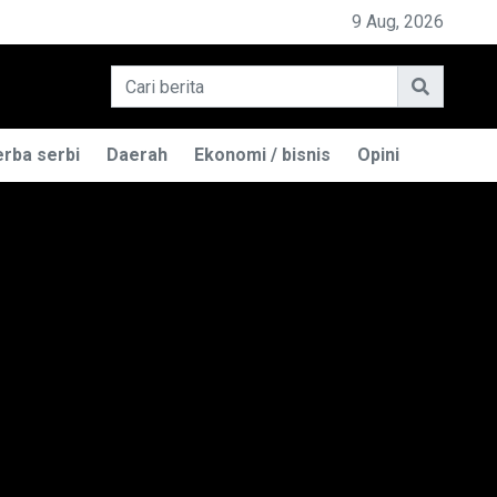
MILIK BASO ENGGAL MALANG DIGUGAT DI PN BANDUNG
9 Aug, 2026
rba serbi
Daerah
Ekonomi / bisnis
Opini