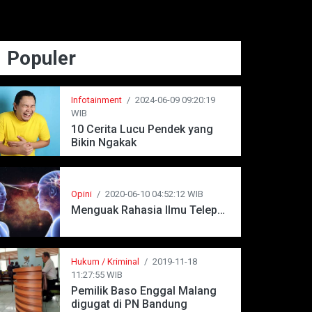
Populer
Infotainment
/
2024-06-09 09:20:19
WIB
10 Cerita Lucu Pendek yang
Bikin Ngakak
Opini
/
2020-06-10 04:52:12 WIB
Menguak Rahasia Ilmu Telepati
Hukum / Kriminal
/
2019-11-18
11:27:55 WIB
Pemilik Baso Enggal Malang
digugat di PN Bandung