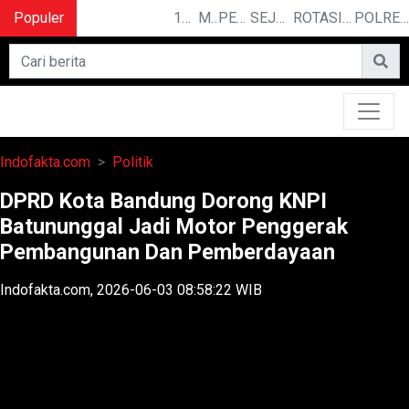
Populer
10 CERITA LUCU PENDEK YANG BIKIN NGAKAK
MENGUAK RAHASIA ILMU TELEPATI
PEMILIK BASO ENGGAL MALANG DIGUGAT DI PN BANDUNG
SEJARAH PANJANG IPDN, KAMPUS PELOPOR PENGGERAK REVOLUSI MENTAL
ROTASI DAN MUTASI : BEBERAPA PEJABAT DATANG DAN PERGI DARI JAJARAN KEJAKSAAN TINGGI JAWA BARAT
POLRESTABES MEDAN HADIRI JAMUAN MAKAN MALAM WAKA POLDA SUMUT BRIGJEN POL JAWARI
Indofakta.com
Politik
DPRD Kota Bandung Dorong KNPI
Batununggal Jadi Motor Penggerak
Pembangunan Dan Pemberdayaan
Indofakta.com, 2026-06-03 08:58:22 WIB