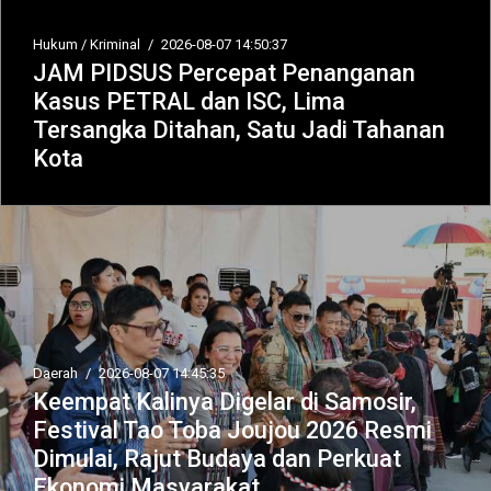
Hukum / Kriminal
/
2026-08-07 14:50:37
JAM PIDSUS Percepat Penanganan
Kasus PETRAL dan ISC, Lima
Tersangka Ditahan, Satu Jadi Tahanan
Kota
Daerah
/
2026-08-07 14:45:35
Keempat Kalinya Digelar di Samosir,
Festival Tao Toba Joujou 2026 Resmi
Dimulai, Rajut Budaya dan Perkuat
Ekonomi Masyarakat