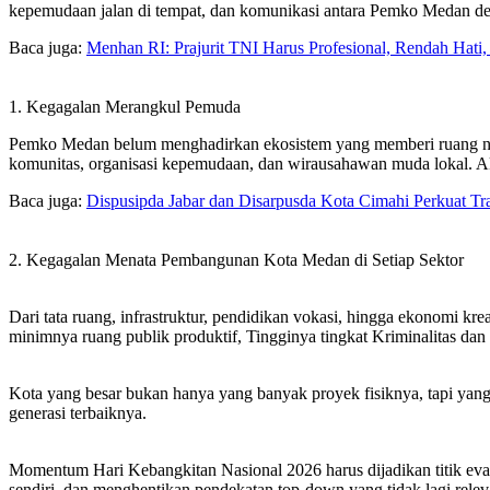
kepemudaan jalan di tempat, dan komunikasi antara Pemko Medan d
Baca juga:
Menhan RI: Prajurit TNI Harus Profesional, Rendah Hati,
1. Kegagalan Merangkul Pemuda
Pemko Medan belum menghadirkan ekosistem yang memberi ruang nyata
komunitas, organisasi kepemudaan, dan wirausahawan muda lokal. A
Baca juga:
Dispusipda Jabar dan Disarpusda Kota Cimahi Perkuat T
2. Kegagalan Menata Pembangunan Kota Medan di Setiap Sektor
Dari tata ruang, infrastruktur, pendidikan vokasi, hingga ekonomi kr
minimnya ruang publik produktif, Tingginya tingkat Kriminalitas da
Kota yang besar bukan hanya yang banyak proyek fisiknya, tapi ya
generasi terbaiknya.
Momentum Hari Kebangkitan Nasional 2026 harus dijadikan titik ev
sendiri, dan menghentikan pendekatan top-down yang tidak lagi relev