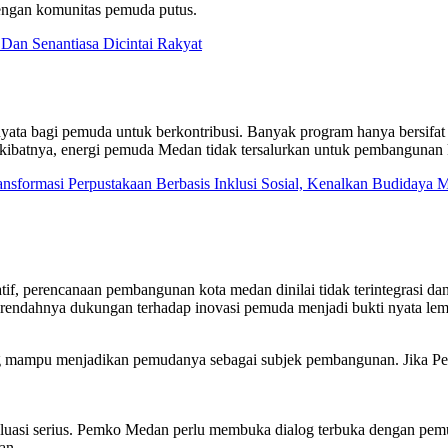
engan komunitas pemuda putus.
 Dan Senantiasa Dicintai Rakyat
 bagi pemuda untuk berkontribusi. Banyak program hanya bersifat ser
kibatnya, energi pemuda Medan tidak tersalurkan untuk pembangunan
ransformasi Perpustakaan Berbasis Inklusi Sosial, Kenalkan Budiday
eatif, perencanaan pembangunan kota medan dinilai tidak terintegrasi 
n rendahnya dukungan terhadap inovasi pemuda menjadi bukti nyata lem
ng mampu menjadikan pemudanya sebagai subjek pembangunan. Jika Pem
aluasi serius. Pemko Medan perlu membuka dialog terbuka dengan pe
an.