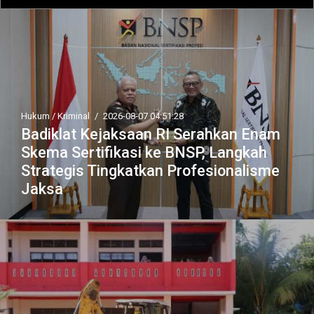
Hukum / Kriminal
/
2026-08-07 04:51:28
Badiklat Kejaksaan RI Serahkan Enam
Skema Sertifikasi ke BNSP, Langkah
Strategis Tingkatkan Profesionalisme
Jaksa