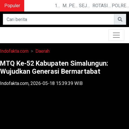
Populer
10 CERITA LUCU PENDEK YANG BIKIN NGAKAK
MENGUAK RAHASIA ILMU TELEPATI
PEMILIK BASO ENGGAL MALANG DIGUGAT DI PN BANDUNG
SEJARAH PANJANG IPDN, KAMPUS PELOPOR PENGGERAK REVOLUSI MENTAL
ROTASI DAN MUTASI : BEBERAPA PEJABAT DATANG DAN PERGI DARI JAJARAN KEJAKSAAN TINGGI JAWA BARAT
POLRESTABES MEDAN HADIRI JAMUAN MAKAN MALAM WAKA POLDA SUMUT BRIGJEN POL JAWARI
Indofakta.com
Daerah
MTQ Ke-52 Kabupaten Simalungun:
Wujudkan Generasi Bermartabat
Indofakta.com, 2026-05-18 15:39:39 WIB