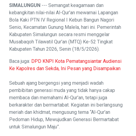
SIMALUNGUN
--- Semangat keagamaan dan
kebangkitan nilai-nilai Al-Qur'an mewarnai Lapangan
Bola Kaki PTN IV Regional I Kebun Bangun Nagori
Senio, Kecamatan Gunung Malela, hari ini. Pemerintah
Kabupaten Simalungun secara resmi menggelar
Musabaqoh Tilawatil Qur'an (MTQ) Ke-52 Tingkat
Kabupaten Tahun 2026, Senin (18/5/2026).
Baca juga:
DPD KNPI Kota Pematangsiantar Audiensi
Ke Kapolres dan Sekda, Ini Pesan yang Disampaikan
Sebuah ajang bergengsi yang menjadi wadah
pembibitan generasi muda yang tidak hanya cakap
membaca dan memahami Al-Qur'an, tetapi juga
berkarakter dan bermartabat. Kegiatan ini berlangsung
meriah dan khidmat, mengusung tema “Al-Qur'an
Pedoman Hidup, Mewujudkan Generasi Bermartabat
untuk Simalungun Maju”.