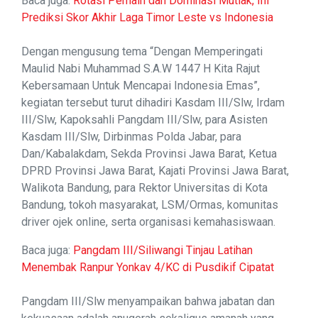
Baca juga:
Rotasi Pemain dan Dominasi Mutlak, Ini
Prediksi Skor Akhir Laga Timor Leste vs Indonesia
Dengan mengusung tema “Dengan Memperingati
Maulid Nabi Muhammad S.A.W 1447 H Kita Rajut
Kebersamaan Untuk Mencapai Indonesia Emas”,
kegiatan tersebut turut dihadiri Kasdam III/Slw, Irdam
III/Slw, Kapoksahli Pangdam III/Slw, para Asisten
Kasdam III/Slw, Dirbinmas Polda Jabar, para
Dan/Kabalakdam, Sekda Provinsi Jawa Barat, Ketua
DPRD Provinsi Jawa Barat, Kajati Provinsi Jawa Barat,
Walikota Bandung, para Rektor Universitas di Kota
Bandung, tokoh masyarakat, LSM/Ormas, komunitas
driver ojek online, serta organisasi kemahasiswaan.
Baca juga:
Pangdam III/Siliwangi Tinjau Latihan
Menembak Ranpur Yonkav 4/KC di Pusdikif Cipatat
Pangdam III/Slw menyampaikan bahwa jabatan dan