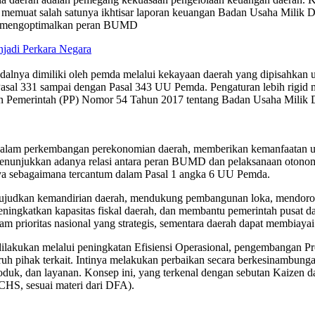
g memuat salah satunya ikhtisar laporan keuangan Badan Usaha Mil
rus mengoptimalkan peran BUMD
jadi Perkara Negara
lnya dimiliki oleh pemda melalui kekayaan daerah yang dipisahkan 
sal 331 sampai dengan Pasal 343 UU Pemda. Pengaturan lebih rigid m
uran Pemerintah (PP) Nomor 54 Tahun 2017 tentang Badan Usaha Mili
lam perkembangan perekonomian daerah, memberikan kemanfaatan um
menunjukkan adanya relasi antara peran BUMD dan pelaksanaan otono
ya sebagaimana tercantum dalam Pasal 1 angka 6 UU Pemda.
mewujudkan kemandirian daerah, mendukung pembangunan loka, mendor
ngkatkan kapasitas fiskal daerah, dan membantu pemerintah pusat d
m prioritas nasional yang strategis, sementara daerah dapat membiayai
at dilakukan melalui peningkatan Efisiensi Operasional, pengembanga
luruh pihak terkait. Intinya melakukan perbaikan secara berkesinambun
roduk, dan layanan. Konsep ini, yang terkenal dengan sebutan Kaizen 
 CHS, sesuai materi dari DFA).