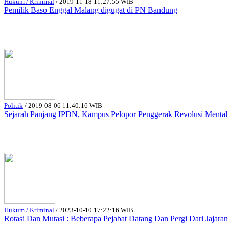
Hukum / Kriminal
/
2019-11-18 11:27:55 WIB
Pemilik Baso Enggal Malang digugat di PN Bandung
Politik
/
2019-08-06 11:40:16 WIB
Sejarah Panjang IPDN, Kampus Pelopor Penggerak Revolusi Mental
Hukum / Kriminal
/
2023-10-10 17:22:16 WIB
Rotasi Dan Mutasi : Beberapa Pejabat Datang Dan Pergi Dari Jajara