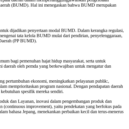
ik Daerah (BUMD). Hal ini menegaskan bahwa BUMD merupakan
untuk dijadikan penyertaan modal BUMD. Dalam kerangka regulasi,
engenai tata kelola BUMD mulai dari pendirian, penyelenggaraan,
k Daerah (PP BUMD).
um bagi pemenuhan hajat hidup masyarakat, serta untuk
mi daerah oleh pemda yang berkewajiban untuk mengatur dan
ong pertumbuhan ekonomi, meningkatkan pelayanan publik:,
alam memprioritaskan program nasional. Dengan pendapatan daerah
 kebutuhan spesifik mereka sendiri.
n Produk dan Layanan, inovasi dalam pengembangan produk dan
gan (continuous improvement), yaitu pendekatan yang berfokus pada
dalam bahasa Jepang, menekankan perbaikan kecil dan terus-menerus