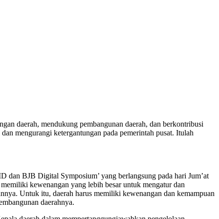
angan daerah, mendukung pembangunan daerah, dan berkontribusi
 dan mengurangi ketergantungan pada pemerintah pusat. Itulah
MD dan BJB Digital Symposium’ yang berlangsung pada hari Jum’at
ah memiliki kewenangan yang lebih besar untuk mengatur dan
gannya. Untuk itu, daerah harus memiliki kewenangan dan kemampuan
pembangunan daerahnya.
 Kepala daerah dalam mempertanggungjawabkan pengelolaan