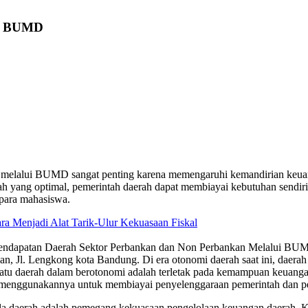
ui BUMD
an melalui BUMD sangat penting karena memengaruhi kemandirian keu
h yang optimal, pemerintah daerah dapat membiayai kebutuhan sendiri
 para mahasiswa.
a Menjadi Alat Tarik-Ulur Kekuasaan Fiskal
i Pendapatan Daerah Sektor Perbankan dan Non Perbankan Melalui BU
an, Jl. Lengkong kota Bandung. Di era otonomi daerah saat ini, daer
 suatu daerah dalam berotonomi adalah terletak pada kemampuan keuan
n menggunakannya untuk membiayai penyelenggaraan pemerintah dan 
la daerah adalah pemegang kekuasaan pengelolaan keuangan daerah.