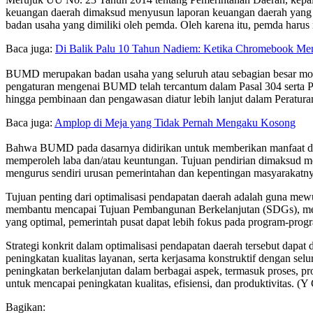
keuangan daerah dimaksud menyusun laporan keuangan daerah yan
badan usaha yang dimiliki oleh pemda. Oleh karena itu, pemda ha
Baca juga:
Di Balik Palu 10 Tahun Nadiem: Ketika Chromebook Men
BUMD merupakan badan usaha yang seluruh atau sebagian besar moda
pengaturan mengenai BUMD telah tercantum dalam Pasal 304 serta Pa
hingga pembinaan dan pengawasan diatur lebih lanjut dalam Perat
Baca juga:
Amplop di Meja yang Tidak Pernah Mengaku Kosong
Bahwa BUMD pada dasarnya didirikan untuk memberikan manfaat da
memperoleh laba dan/atau keuntungan. Tujuan pendirian dimaksud 
mengurus sendiri urusan pemerintahan dan kepentingan masyarakatn
Tujuan penting dari optimalisasi pendapatan daerah adalah guna 
membantu mencapai Tujuan Pembangunan Berkelanjutan (SDGs), meni
yang optimal, pemerintah pusat dapat lebih fokus pada program-progra
Strategi konkrit dalam optimalisasi pendapatan daerah tersebut dap
peningkatan kualitas layanan, serta kerjasama konstruktif dengan se
peningkatan berkelanjutan dalam berbagai aspek, termasuk proses, p
untuk mencapai peningkatan kualitas, efisiensi, dan produktivitas. (Y
Bagikan: