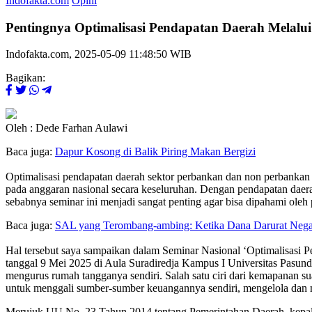
Indofakta.com
Opini
Pentingnya Optimalisasi Pendapatan Daerah Melal
Indofakta.com, 2025-05-09 11:48:50 WIB
Bagikan:
Oleh : Dede Farhan Aulawi
Baca juga:
Dapur Kosong di Balik Piring Makan Bergizi
Optimalisasi pendapatan daerah sektor perbankan dan non perbank
pada anggaran nasional secara keseluruhan. Dengan pendapatan daera
sebabnya seminar ini menjadi sangat penting agar bisa dipahami oleh
Baca juga:
SAL yang Terombang-ambing: Ketika Dana Darurat Negar
Hal tersebut saya sampaikan dalam Seminar Nasional ‘Optimalisas
tanggal 9 Mei 2025 di Aula Suradiredja Kampus I Universitas Pasund
mengurus rumah tangganya sendiri. Salah satu ciri dari kemapanan
untuk menggali sumber-sumber keuangannya sendiri, mengelola da
Merujuk UU No. 23 Tahun 2014 tentang Pemerintahan Daerah, kepa