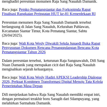
menghadiri peresmian monumen Raja Sang Naualuh Damanik.
Baca juga:
Pemko Pematangsiantar dan Forkopimda Rapat
Finalisasi Rangkaian Peringatan HUT ke-81 Kemerdekaan RI
Peresmian menumen Raja Sang Naualuh Damanik tersebut
berlangsung di Jalan Sang Naualuh, Kelurahan Pahlawan,
Kecamatan Siantar Timur, Kota Pematang Siantar, Sabtu
(26/04/2025).
Baca juga:
Wali Kota Wesly Diwakili Sekda Junaedi Buka Rapat
Penyusunan Dokumen Rencana Penanggulangan Bencana Kota
Pematangsiantar Tahun 2026
Dalam peresmian tersebut, keturunan Raja Sangnawaluh, Difi Sang
Nuan Damanik yang merupakan cicit dari Raja Sang Naualuh
mengisahkan sejarah keluarganya.
Baca juga:
Wali Kota Wesly Hadiri APEKSI Leadership Dialogue
2026, Perkuat Komitmen Transformasi Digital Menuju Tata Kelola
Pemerintahan Masa Depan
Difi menjelaskan bahwa Raja Sang Naualuh memiliki empat istri,
dengan permaisuri terakhir boru Saragih dari Silampuyang, yang
melahirkan Sarmahata Damanik.