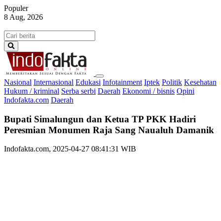
Populer
8 Aug, 2026
Nasional
Internasional
Edukasi
Infotainment
Iptek
Politik
Kesehatan
Hukum / kriminal
Serba serbi
Daerah
Ekonomi / bisnis
Opini
Indofakta.com
Daerah
Bupati Simalungun dan Ketua TP PKK Hadiri
Peresmian Monumen Raja Sang Naualuh Damanik
Indofakta.com, 2025-04-27 08:41:31 WIB