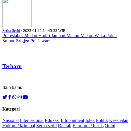
Serba Serbi
/
2023-01-11 14:45:53 WIB
Polrestabes Medan Hadiri Jamuan Makan Malam Waka Polda
Sumut Brigjen Pol Jawari
Terbaru
Ikuti kami:
Kategori
Nasional
Internasional
Edukasi
Infotainment
Iptek
Politik
Kesehatan
Hukum / kriminal
Serba serbi
Daerah
Ekonomi / bisnis
Opini