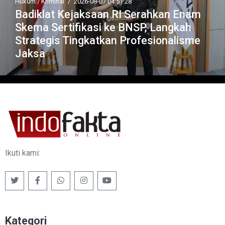
Hukum / Kriminal
/
2026-08-07 04:51:28
Badiklat Kejaksaan RI Serahkan Enam
Skema Sertifikasi ke BNSP, Langkah
Strategis Tingkatkan Profesionalisme
Jaksa
Ikuti kami:
Kategori